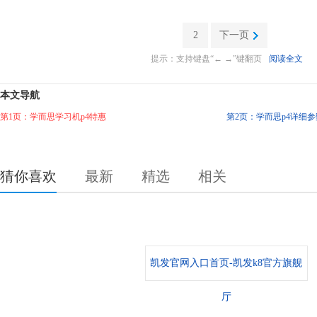
2
下一页
提示：支持键盘“← →”键翻页
阅读全文
本文导航
第1页：学而思学习机p4特惠
第2页：学而思p4详细参
猜你喜欢
最新
精选
相关
凯发官网入口首页-凯发k8官方旗舰
厅