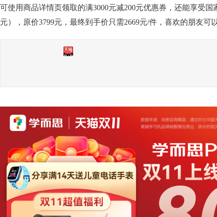
可使用商品详情页领取的满3000元减200元优惠券，还能享受国家补
元），原价3799元，最终到手价只需2669元/件，喜欢的朋友可