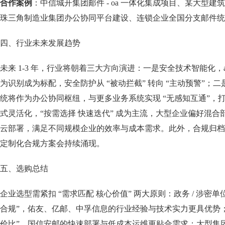
合作案例
：中信城开集团邮件 - oa 一体化集成项目、某大型
珠三角制造业集团办公协同平台建设、连锁企业全国分支邮件统
四、行业未来发展趋势
未来 1-3 年，行业将朝着三大方向演进：一是安全技术智能化，
为识别成为标配，安全防护从 “被动拦截” 转向 “主动预警”；
统将作为办公协同枢纽，与更多业务系统实现 “无感知互通”，
式灵活化，“按需选择 快速迭代” 成为主流，大型企业偏好混
云部署，满足不同规模企业的效率与成本需求。此外，合规归档
定制化合规方案会持续涌现。
五、选购总结
企业选型需紧扣 “需求匹配 核心价值” 两大原则：政务 / 涉密单
合规”，佑友、亿邮、中孚信息的行业经验与技术实力更具优势；
价比”，国信安邮的快速部署与低成本运维更贴合需求；大型集团侧