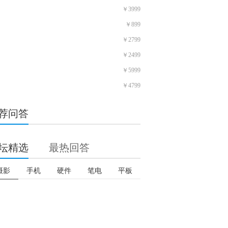
￥3999
￥899
￥2799
￥2499
￥5999
￥4799
荐问答
坛精选
最热回答
摄影
手机
硬件
笔电
平板