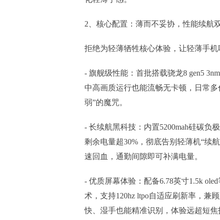
2、核心配置：薄而不妥协，性能续航
拒绝为轻薄牺牲核心体验，让轻薄手机
- 旗舰级性能：首批搭载骁龙8 gen5
中高画质运行也能流畅无卡顿，日常多任
弱”的魔咒。
- 长续航黑科技：内置5200mah硅碳
剩余电量超30%，彻底告别轻薄机“续航焦
速回血，通勤间隙即可补满电量。
- 优质屏幕体验：配备6.78英寸1.5k
术，支持120hz ltpo自适应刷新
快、湿手也能精准识别，体验远超短焦