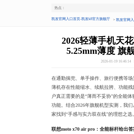
热点：
凯发官网入口首页-凯发k8官方旗舰厅
>
凯发官网入
2026轻薄手机天花板：
5.25mm薄度 
2026-01-19 16:46:14
在通勤揣兜、单手操作、旅行便携等场
薄机存在性能缩水、续航拉胯、功能残
户真正需要的是“薄而不妥协”的全能
功能。结合2026年旗舰机型实测，我
家找到“手感与实力双在线”的理想之选
联想moto x70 air pro：全能标杆给出