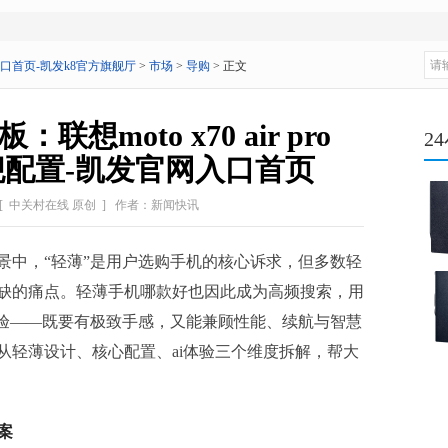
口首页-凯发k8官方旗舰厅
>
市场
>
导购
> 正文
联想moto x70 air pro
2
旗舰配置-凯发官网入口首页
[ 中关村在线 原创 ]
作者：新闻快讯
景中，“轻薄”是用户选购手机的核心诉求，但多数轻
缺的痛点。轻薄手机哪款好也因此成为高频搜索，用
体验——既要有极致手感，又能兼顾性能、续航与智慧
们从轻薄设计、核心配置、ai体验三个维度拆解，帮大
。
答案