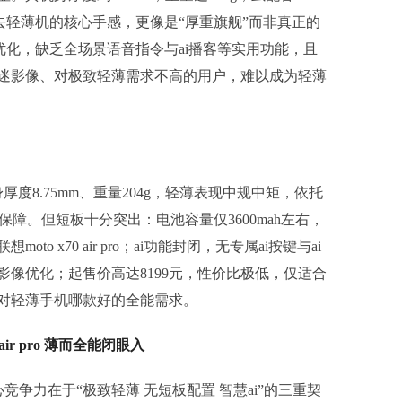
失去轻薄机的核心手感，更像是“厚重旗舰”而非真正的
优化，缺乏全场景语音指令与ai播客等实用功能，且
痴迷影像、对极致轻薄需求不高的用户，难以成为轻薄
舰，机身厚度8.75mm、重量204g，轻薄表现中规中矩，依托
度有保障。但短板十分突出：电池容量仅3600mah左右，
 x70 air pro；ai功能封闭，无专属ai按键与ai
像优化；起售价高达8199元，性价比极低，仅适合
对轻薄手机哪款好的全能需求。
ir pro 薄而全能闭眼入
o的核心竞争力在于“极致轻薄 无短板配置 智慧ai”的三重契