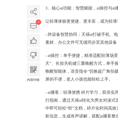
3、核心ai功能：智慧赋能，ai操控与a
让轻薄体验更便捷、更丰富，成为轻薄
0
- 跨设备智慧协同：天禧ai打破手机
素材、办公文件可无缝同步至其他设备
- ai操控：单手便捷，精准适配轻薄场
天”、长按关机键三重唤醒方式，单手握
唤醒智能体，语音指令“切换超广角拍摄
屏的不便，老人小孩也能轻松上手。
内容纠错
- ai播客：轻薄便携 碎片学习，双倍
行指南，通过天禧ai转化为男女对谈
中即可轻松“听”文档，碎片化时间高效
析信息，生成有声讲解，搭配ai播客