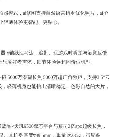
配拍照模式，ai修图支持自然语言指令优化照片，ai护
让轻薄体验更智能、更贴心。
扬声器 x轴线性马达，追剧、玩游戏时听觉与触觉反馈
足音乐爱好者需求，细节体验远超同价位机型。
 5000万潜望长焦 5000万超广角微距，支持3.5°云
调校，轻薄机身也能拍出清晰稳定、色彩自然的大片，
舰，搭载蓝晶×天玑9500双芯平台与蔡司2亿apo超级长焦，
其机身厚度约9.5mm，重量达235g，虽配备