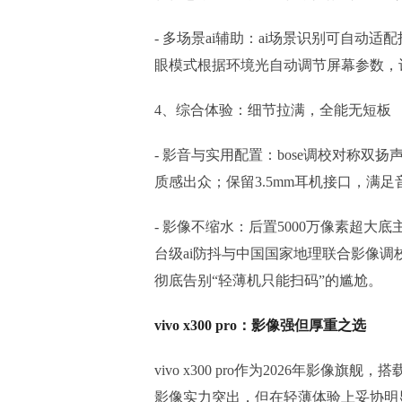
- 多场景ai辅助：ai场景识别可自动适
眼模式根据环境光自动调节屏幕参数，
4、综合体验：细节拉满，全能无短板
- 影音与实用配置：bose调校对称双
质感出众；保留3.5mm耳机接口，满
- 影像不缩水：后置5000万像素超大底主摄
台级ai防抖与中国国家地理联合影像
彻底告别“轻薄机只能扫码”的尴尬。
vivo x300 pro：影像强但厚重之选
vivo x300 pro作为2026年影像旗
影像实力突出，但在轻薄体验上妥协明显。