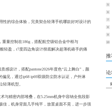
5
6
7
用性的综合体验，完美契合轻薄手机哪款好对设计的
8
9
m，重量控制在186g，搭配航空级铝合金中框与
10
卡片般轻盈，r7度四边角设计彻底解决超薄机硌手的痛
推
感设计，搭配pantone2026年度色“云上舞白”，颜
论
见，通过ip68 ip69双级防尘防水认证，户外淋
位轻薄机型。
技术与精密内部堆叠，在5.25mm机身中容纳全焦段影
极佳，机身背面几乎纯平，放置桌面不晃，进一步强