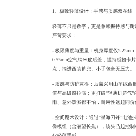
1、极致轻薄设计：手感与质感双在线
轻薄不只是数字，更是兼顾握持感与耐
严苛要求：
- 极限薄度与重量：机身厚度仅5.25m
0.55mm空气纳米皮后盖，握持感如
点，揣进西装裤兜、小手包毫无压力。
- 质感与防护兼得：后盖采用山羊绒西服质
值与高级感拉满；更打破“轻薄机娇气”的偏
雨、意外泼溅都不怕，耐用性远超同价
- 空间魔术设计：通过“星海刀锋”电池
像模组（含潜望长焦），镜头凸起控制
化轻薄手感。