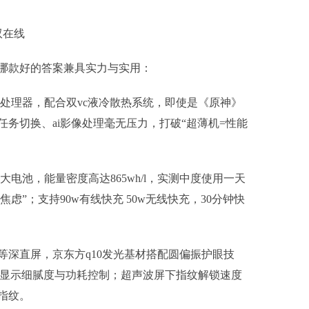
双在线
哪款好的答案兼具实力与实用：
 3nm处理器，配合双vc液冷散热系统，即使是《原神》
务切换、ai影像处理毫无压力，打破“超薄机=性能
负极大电池，能量密度高达865wh/l，实测中度使用一天
虑”；支持90w有线快充 50w无线快充，30分钟快
 oled等深直屏，京东方q10发光基材搭配圆偏振护眼技
率，兼顾显示细腻度与功耗控制；超声波屏下指纹解锁速度
指纹。