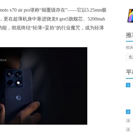
70 air pro堪称“颠覆级存在”——它以5.25mm极
在超薄机身中塞进骁龙8 gen5旗舰芯、5200mah
功能，彻底终结“轻薄=妥协”的行业魔咒，成为轻薄
推
投诉
北
平
1
2
3
4