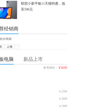
联想小新平板11天猫特惠，低
至506元
荐经销商
欺诈商家:
京
上海
板电脑
新品上市
参考报价：
¥3699
￥2599
￥2899
￥1999