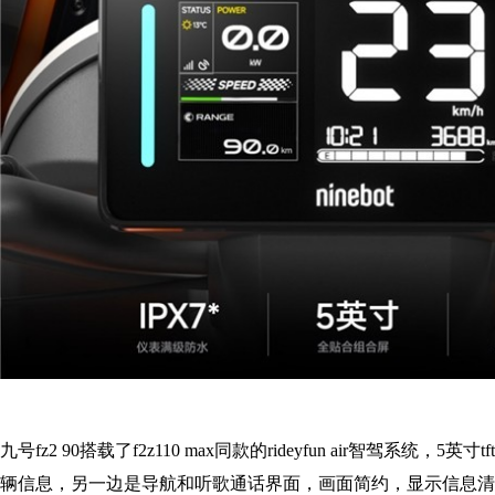
九号fz2 90搭载了f2z110 max同款的rideyfun air智驾系统，5
辆信息，另一边是导航和听歌通话界面，画面简约，显示信息清晰