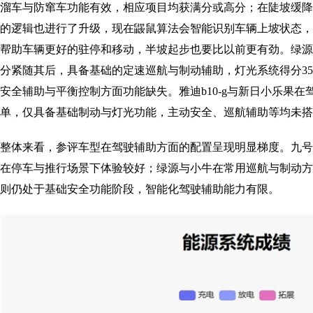
溜车与防窜车功能有效，相应项目均获满分或高分；在陡坡缓降
的逻辑也进行了升级，现在鼹鼠算法会智能识别车辆上坡状态，
帮助车辆更好的驻停和移动，半坡起步也要比以前更有劲。绿源s30
分紧随其后，具备基础的定速巡航与制动辅助，灯光系统得分3
安全辅助与平衡控制方面功能缺失。雅迪b10-g与新日小乐果
单，仅具备基础制动与灯光功能，主动安全、巡航辅助等均未搭
整体来看，参评车型在驾驶辅助方面的配置呈现明显梯度。九号
在停车与推行场景下体验较好；绿源与小牛在常用巡航与制动方
则仍处于基础安全功能阶段，智能化驾驶辅助能力有限。