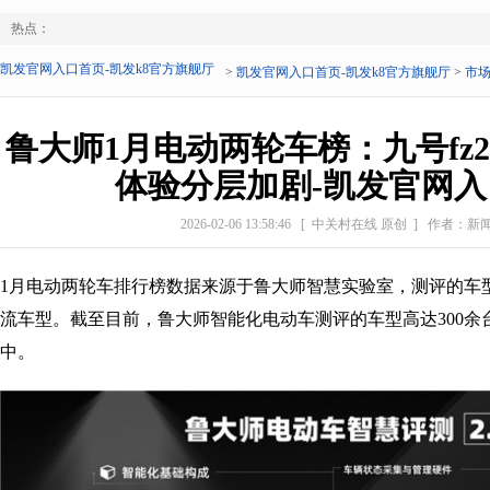
热点：
凯发官网入口首页-凯发k8官方旗舰厅
>
凯发官网入口首页-凯发k8官方旗舰厅
>
市
鲁大师1月电动两轮车榜：九号fz2
体验分层加剧-凯发官网
2026-02-06 13:58:46
[ 中关村在线 原创 ]
作者：新
1月电动两轮车排行榜数据来源于鲁大师智慧实验室，测评的车
流车型。截至目前，鲁大师智能化电动车测评的车型高达300余
中。