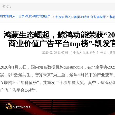
热点：
凯发官网入口首页-凯发k8官方旗舰厅
>
凯发官网入口首页-凯发k8官方旗舰厅
>
市
鸿蒙生态崛起，鲸鸿动能荣获“20
商业价值广告平台top榜”-凯
2026-02-06 11:07:08
[ 中关村在线 原创 ]
作者：新
2026年1月30日，国内知名数据机构questmobile，在北京举办
宴，以“数聚共生，智算未来”为主题，聚焦ai时代下的产业变革
互联网2025年价值榜”，共颁发二十项年度大奖。其中，鲸鸿动能
价值广告平台top榜”。