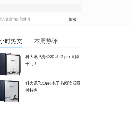
4小时热文
本周热评
科大讯飞办公本 air 2 pro 直降
千元！
科大讯飞x3pro电子书阅读器限
时特惠