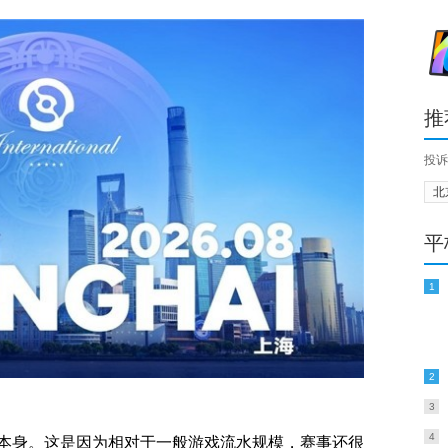
推
投诉
北
平
1
2
3
4
本身。这是因为相对于一般游戏流水规模，赛事还很