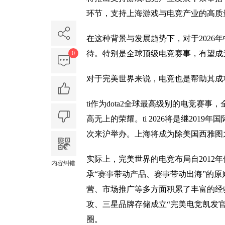
环节，支持上海游戏与电竞产业的高质
在这种背景与发展趋势下，对于2026
待。特别是全球顶级电竞赛事，有望成为
0
对于完美世界来说，电竞也是帮助其成
ti作为dota2全球最高级别的电竞赛事
高无上的荣耀。ti 2026将是继201
次来沪举办。上海将成为除美国西雅图之
实际上，完美世界的电竞布局自2012年
内容纠错
承“赛事带动产品、赛事带动出海”的
营、市场推广等多方面积累了丰富的经验。2
攻、三星品牌存储成立“完美电竞凯发
圈。