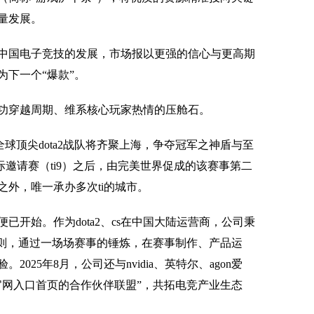
量发展。
年中国电子竞技的发展，市场报以更强的信心与更高期
下一个“爆款”。
功穿越周期、维系核心玩家热情的压舱石。
，全球顶尖dota2战队将齐聚上海，争夺冠军之神盾与至
9年国际邀请赛（ti9）之后，由完美世界促成的该赛事第二
外，唯一承办多次ti的城市。
便已开始。作为dota2、cs在中国大陆运营商，公司秉
原则，通过一场场赛事的锤炼，在赛事制作、产品运
025年8月，公司还与nvidia、英特尔、agon爱
官网入口首页的合作伙伴联盟”，共拓电竞产业生态