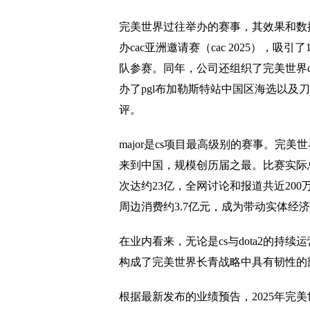
完美世界过往举办的赛事，其效果和数据
办cac亚洲邀请赛（cac 2025），
队参赛。同年，公司还组织了完美世界cs
办了pgl布加勒斯特站中国区海选以及
评。
major是cs项目最高级别的赛事。完美世
来到中国，规模创历届之最。比赛实际
次达约23亿，全网讨论和报道共近200万
周边消费约3.7亿元，成为带动实体经
在业内看来，无论是cs与dota2的持续
构成了完美世界长青战略中具有韧性的
根据最新发布的业绩预告，2025年完美