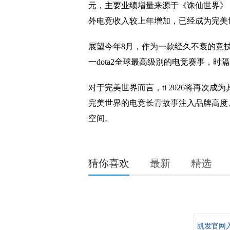
元，主要业绩增量来源于《诛仙世界》
外电竞收入较上年增加，已经成为完美
展望今年8月，作为一款经久不衰的竞技游
一dota2全球最高级别的电竞赛事，
对于完美世界而言，ti 2026将再次成
完美世界的电竞长青故事注入品牌高度
空间。
猜你喜欢
最新
精选
凯发官网入