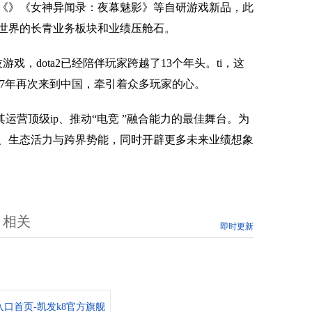
《》《女神异闻录：夜幕魅影》等自研游戏新品，此
世界的长青业务板块和业绩压舱石。
戏，dota2已经陪伴玩家跨越了13个年头。ti，这
时隔7年再次来到中国，牵引着众多玩家的心。
为其运营顶级ip、推动“电竞 ”融合能力的最佳舞台。为
、生态活力与跨界势能，同时开辟更多未来业绩想象
相关
即时更新
口首页-凯发k8官方旗舰