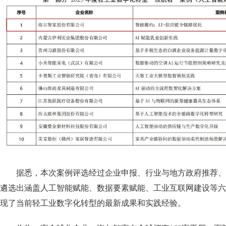
据悉，本次案例评选经过企业申报、行业与地方政府推荐、
遴选出涵盖人工智能赋能、数据要素赋能、工业互联网建设等六
现了当前轻工业数字化转型的最新成果和实践经验。