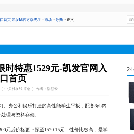
口首页-凯发k8官方旗舰厅
>
市场
>
导购
> 正文
t限时特惠1529元-凯发官网入
2
口首页
[ 中关村在线 原创 ]
作者：洛筱爱
款专为学习、办公和娱乐打造的高性能学生平板，配备8gb内
任务处理与资料存储。
00元后价格更下探至1529.15元，性价比极高，是学