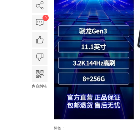
0
内容纠错
标签：