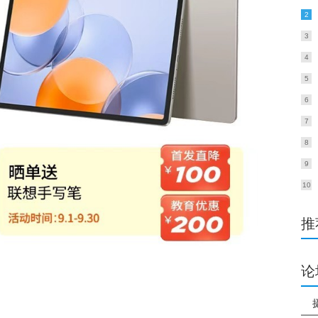
2
3
4
5
6
7
8
9
10
推
论