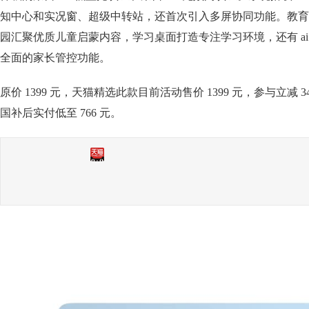
知中心和实况窗、超级中转站，还首次引入多屏协同功能。教育中心
园汇聚优质儿童启蒙内容，学习桌面打造专注学习环境，还有 ai
全面的家长管控功能。
原价 1399 元，天猫精选此款目前活动售价 1399 元，参与立减 3
国补后实付低至 766 元。