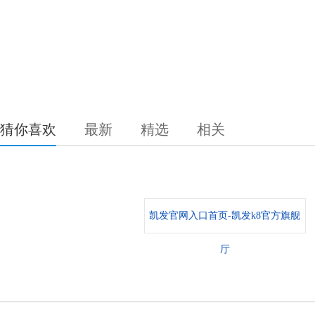
猜你喜欢
最新
精选
相关
凯发官网入口首页-凯发k8官方旗舰
厅