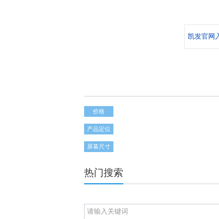
凯发官网入
价格
产品定位
屏幕尺寸
热门搜索