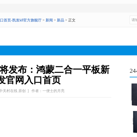
口首页-凯发k8官方旗舰厅
>
新闻
>
新品
> 正文
dge即将发布：鸿蒙二合一平板新
2
凯发官网入口首页
 中关村在线 原创 ]
作者：一便士的月亮