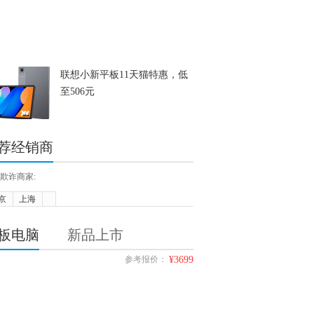
联想小新平板11天猫特惠，低
至506元
荐经销商
欺诈商家:
京
上海
板电脑
新品上市
参考报价：
¥3699