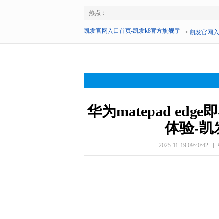
热点：
凯发官网入口首页-凯发k8官方旗舰厅
>
凯发官网入
华为matepad e
体验-
2025-11-19 09:40:42
[