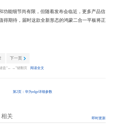
的具体配置和功能细节尚有限，但随着发布会临近，更多产品信
动值得期待，届时这款全新形态的鸿蒙二合一平板将正
2
下一页
盘“← →”键翻页
阅读全文
第2页：华为edge详细参数
相关
即时更新