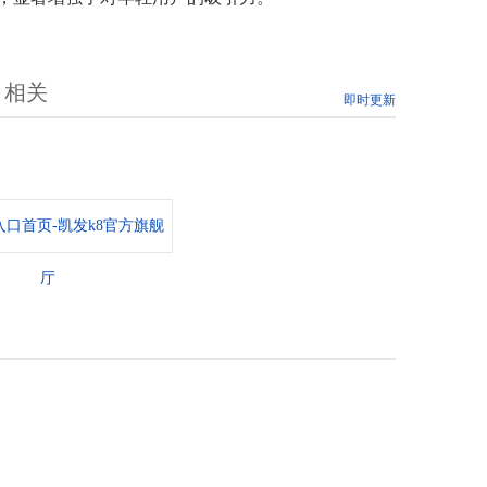
相关
即时更新
口首页-凯发k8官方旗舰
厅