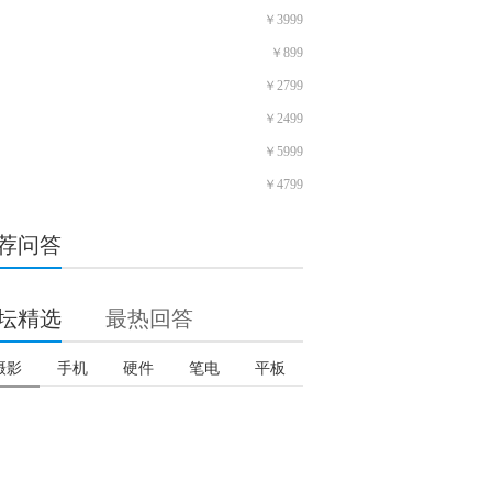
￥3999
￥899
￥2799
￥2499
￥5999
￥4799
荐问答
坛精选
最热回答
摄影
手机
硬件
笔电
平板