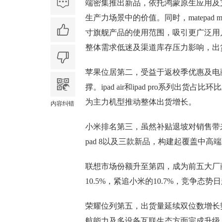
端密集推出新品，依托鸿蒙原生应用及
生产力场景中的价值。同时，matepad
寸旗舰产品的使用范围，吸引更广泛用
整体需求低迷及渠道库存压力影响，出
苹果位居第二，受益于返校季优惠及电
撑。ipad air和ipad pro系列出
为主力机型推动整体出货增长。
内容纠错
小米排名第三，虽然补贴退坡对销售带来一
pad 8以及三款新品，构建起覆盖中
联想市场份额升至第四，成为前五大厂
10.5%，紧追小米的10.7%，竞争态势
荣耀位列第五，出货量延续双位数增长势头。m
航能力及多设备互联生态方面完成升级