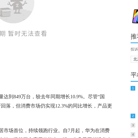
推
投诉
北
平
1
达到849万台，较去年同期增长10.9%。尽管“国
回落，但消费市场仍实现12.3%的同比增长，产品更
2
3
居市场首位，持续领跑行业。自7月起，华为在消费
4