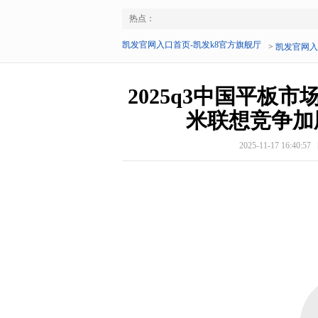
热点：
凯发官网入口首页-凯发k8官方旗舰厅
>
凯发官网入
2025q3中国平板市
米联想竞争加
2025-11-17 16:40:57