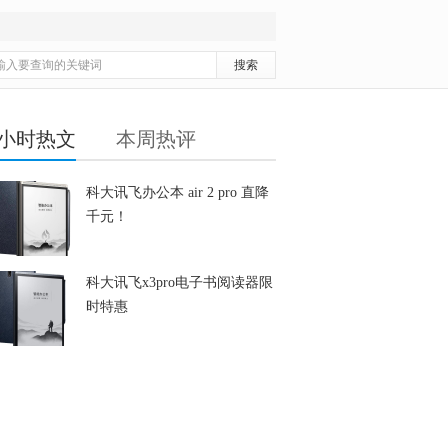
4小时热文
本周热评
科大讯飞办公本 air 2 pro 直降
千元！
科大讯飞x3pro电子书阅读器限
时特惠