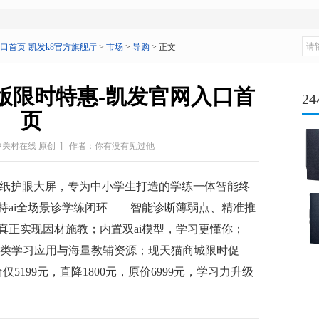
口首页-凯发k8官方旗舰厅
>
市场
>
导购
> 正文
舰版限时特惠-凯发官网入口首
2
页
中关村在线 原创 ]
作者：你有没有见过他
英寸类纸护眼大屏，专为中小学生打造的学练一体智能终
持ai全场景诊学练闭环——智能诊断薄弱点、精准推
真正实现因材施教；内置双ai模型，学习更懂你；
运行各类学习应用与海量教辅资源；现天猫商城限时促
仅5199元，直降1800元，原价6999元，学习力升级