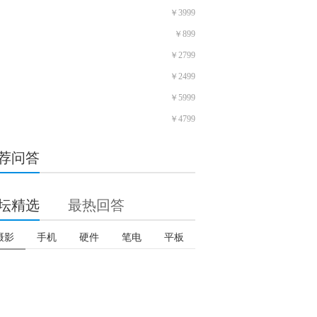
￥3999
￥899
￥2799
￥2499
￥5999
￥4799
荐问答
坛精选
最热回答
摄影
手机
硬件
笔电
平板