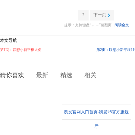
2
下一页
提示：支持键盘“← →”键翻页
阅读全文
本文导航
第1页：联想小新平板大促
第2页：联想小新平板1
猜你喜欢
最新
精选
相关
凯发官网入口首页-凯发k8官方旗舰
厅