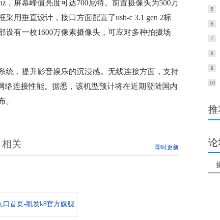
44hz，屏幕峰值亮度可达700尼特。前置摄像头为500万
5
直设计，接口方面配置了usb-c 3.1 gen 2标
6
设有一枚1600万像素摄像头，可应对多种拍摄场
7
8
9
系统，提升影音娱乐的沉浸感。无线连接方面，支持
10
定高效的网络连接性能。据悉，该机型预计将在近期登陆国内
布。
推
论
相关
即时更新
口首页-凯发k8官方旗舰