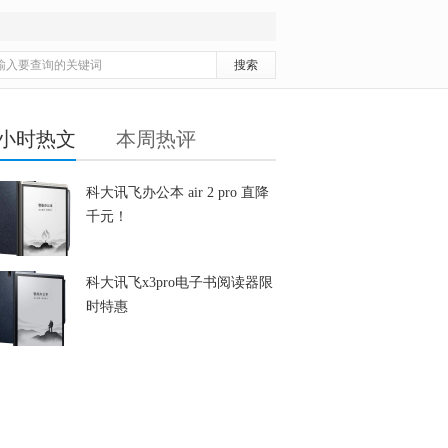
4小时热文
本周热评
科大讯飞办公本 air 2 pro 直降
千元！
科大讯飞x3pro电子书阅读器限
时特惠