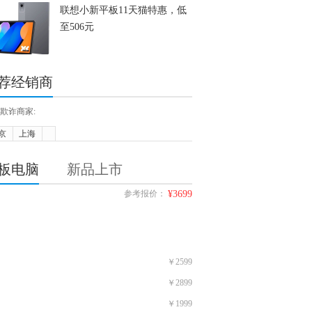
联想小新平板11天猫特惠，低
至506元
荐经销商
欺诈商家:
京
上海
板电脑
新品上市
参考报价：
¥3699
￥2599
￥2899
￥1999