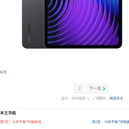
标签：
2
下一页
提示：支持键盘“← →”键翻页
阅读全文
本文导航
第1页：小米平板7补贴价优
第2页：小米平板7详细