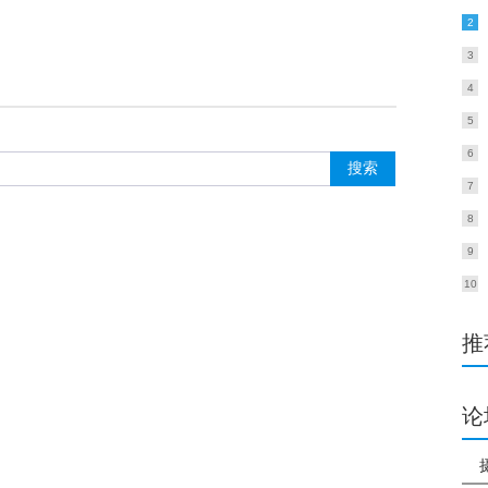
2
3
4
5
6
7
8
9
10
推
论