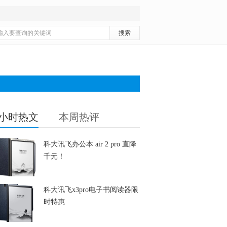
4小时热文
本周热评
科大讯飞办公本 air 2 pro 直降
千元！
科大讯飞x3pro电子书阅读器限
时特惠