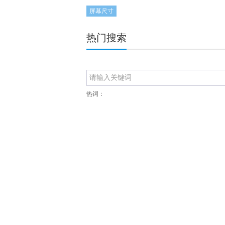
屏幕尺寸
热门搜索
热词：