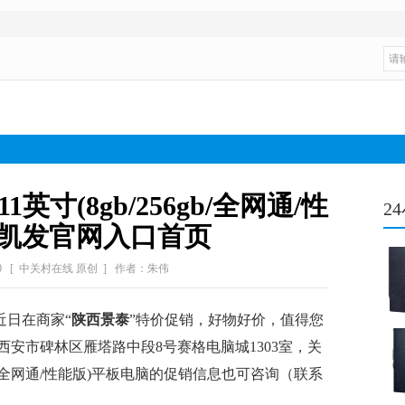
ro 11英寸(8gb/256gb/全网通/性
2
-凯发官网入口首页
0
[ 中关村在线 原创 ]
作者：朱伟
日在商家“
陕西景泰
”特价促销，好物好价，值得您
安市碑林区雁塔路中段8号赛格电脑城1303室，关
8gb/256gb/全网通/性能版)平板电脑的促销信息也可咨询（联系