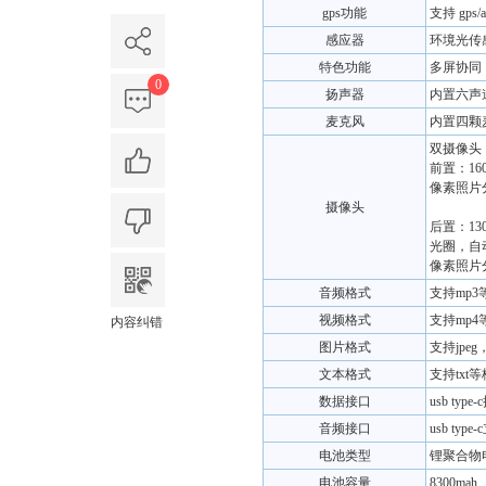
gps功能
支持 gps/a
感应器
环境光传
特色功能
多屏协同
0
扬声器
内置六声
麦克风
内置四颗
双摄像头
前置：16
像素照片分
摄像头
后置：130
光圈，自动
像素照片
音频格式
支持mp3
视频格式
支持mp4
内容纠错
图片格式
支持jpeg
文本格式
支持txt
数据接口
usb ty
音频接口
usb ty
电池类型
锂聚合物
电池容量
8300mah