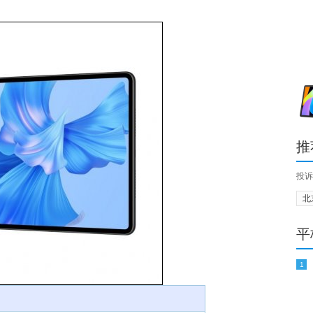
推
投诉
北
平
1