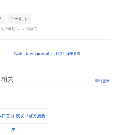
2
下一页
支持键盘“← →”键翻页
第2页：huawei matepad pro 11英寸详细参数
相关
即时更新
口首页-凯发k8官方旗舰
厅