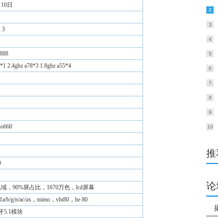
月10日
2
3
 3
4
88
5
7*1 2.4ghz a78*3 1.8ghz a55*4
6
7
8
9
o660
10
推
0
论
广色域，90%屏占比，1670万色，lcd屏幕
a/b/g/n/ac/ax，mimo，vht80，he 80
5.1模块