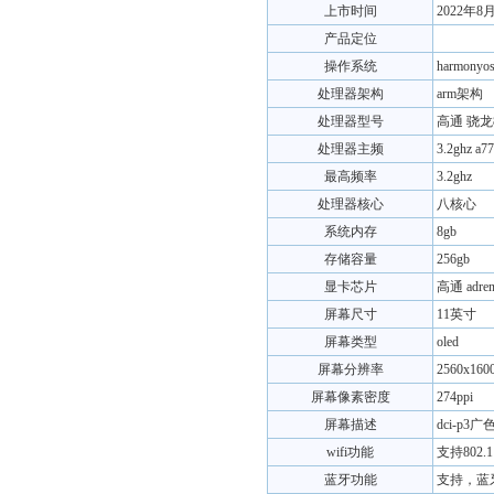
上市时间
2022年8
产品定位
操作系统
harmonyos
处理器架构
arm架构
处理器型号
高通 骁龙8
处理器主频
3.2ghz a7
最高频率
3.2ghz
处理器核心
八核心
系统内存
8gb
存储容量
256gb
显卡芯片
高通 adren
屏幕尺寸
11英寸
屏幕类型
oled
屏幕分辨率
2560x160
屏幕像素密度
274ppi
屏幕描述
dci-p3
wifi功能
支持802.11
蓝牙功能
支持，蓝牙