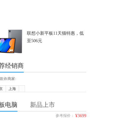
联想小新平板11天猫特惠，低
至506元
荐经销商
欺诈商家:
京
上海
板电脑
新品上市
参考报价：
¥3699