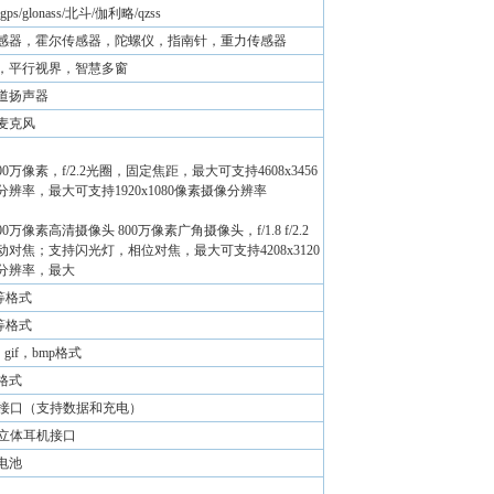
gps/glonass/北斗/伽利略/qzss
感器，霍尔传感器，陀螺仪，指南针，重力传感器
，平行视界，智慧多窗
道扬声器
麦克风
00万像素，f/2.2光圈，固定焦距，最大可支持4608x3456
辨率，最大可支持1920x1080像素摄像分辨率
0万像素高清摄像头 800万像素广角摄像头，f/1.8 f/2.2
对焦；支持闪光灯，相位对焦，最大可支持4208x3120
分辨率，最大
等格式
等格式
，gif，bmp格式
等格式
pe-c接口（支持数据和充电）
pe-c立体耳机接口
电池