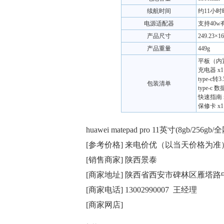
续航时间
约11小时
电源适配器
支持40w
产品尺寸
249.23×1
产品重量
449g
平板（内置
充电器 x1
type-c
包装清单
type-c 数
快速指南 
保修卡 x1
huawei matepad pro 11英寸(8gb/2
[参考价格] 来电价优（以当天价格为准
[销售商家] 陕西景泰
[商家地址] 陕西省西安市碑林区雁塔路中
[商家电话] 13002990007 王经理
[商家网店]