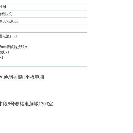
时间
有线快充
60.38×5.9mm
电池） x1
转3.5mm音频转接线 x1
据线 x1
x1
56gb/全网通/性能版)平板电脑
）
段8号赛格电脑城1303室