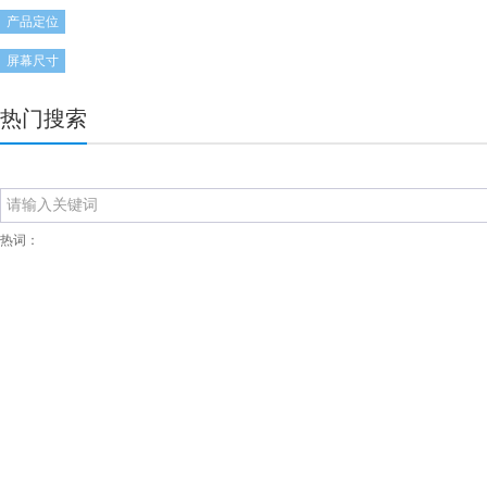
产品定位
屏幕尺寸
热门搜索
热词：