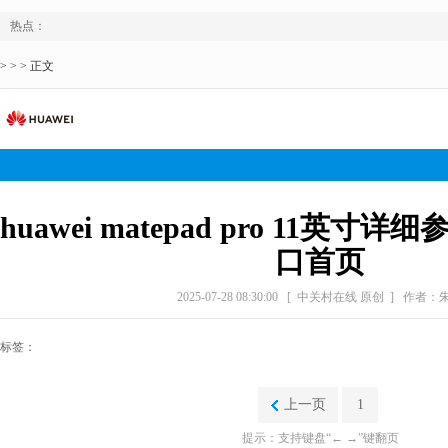
热点：
> > > 正文
huawei matepad pro 11英寸
口首页
2025-07-28 08:30:00
[ 中关村在线 原创 ]
作者：
标签：
上一页
1
提示：支持键盘“← →”键翻页