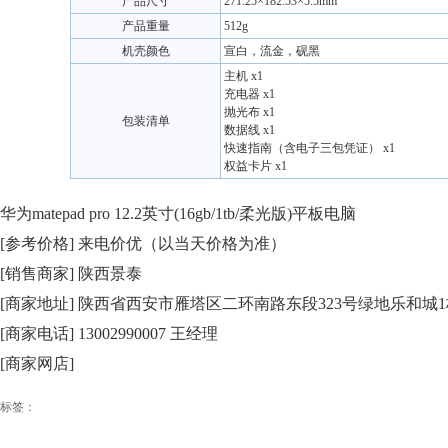
产品尺寸
271.25×182.53×5.5mm
产品重量
512g
机壳颜色
宣白，流金，砚黑
主机 x1
充电器 x1
抛光布 x1
包装清单
数据线 x1
快速指南（含电子三包凭证） x1
权益卡片 x1
华为matepad pro 12.2英寸(16gb/1tb/柔光版)平板电脑
[参考价格] 来电价优（以当天价格为准）
[销售商家] 陕西景泰
[商家地址] 陕西省西安市雁塔区二环南路东段323号绿地乐和城1栋
[商家电话] 13002990007 王经理
[商家网店]
标签：