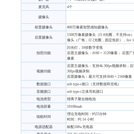
麦克风
4个
摄像头
前置摄像头
800万像素智慧感知摄像头
1300万像素摄像头（f1.8光圈，不支持ois
后置摄像头
像头（广角，f2.2光圈，固定焦距），fov 11
闪光灯，10倍数字变焦
拍照功能
后置主摄像头：4160 × 3120像素； 后置广角
像素
后置主摄像头：支持4k 30fps视频录制；后
视频功能
30fps视频录制
后置摄像头：最大可支持3840 × 2160像素
数据接口
usb type-c接口（支持数据和充电）
音频接口
usb type-c立体耳机接口
电池类型
锂离子聚合物电池
电池容量
10100mah
理论充电时间：约55分钟
续航时间
时间：约 14 小时
电源适配器
标配100w充电器