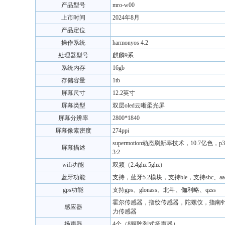
产品型号
mro-w00
上市时间
2024年8月
产品定位
操作系统
harmonyos 4.2
处理器型号
麒麟9系
系统内存
16gb
存储容量
1tb
屏幕尺寸
12.2英寸
屏幕类型
双层oled云晰柔光屏
屏幕分辨率
2800*1840
屏幕像素密度
274ppi
supermotion动态刷新率技术，10.7亿
屏幕描述
3:2
wifi功能
双频（2.4ghz 5ghz）
蓝牙功能
支持，蓝牙5.2模块，支持ble，支持sbc、aac
gps功能
支持gps、glonass、北斗、伽利略、qzss
霍尔传感器，指纹传感器，陀螺仪，指南
感应器
力传感器
扬声器
4个（8驱阵列式扬声器）