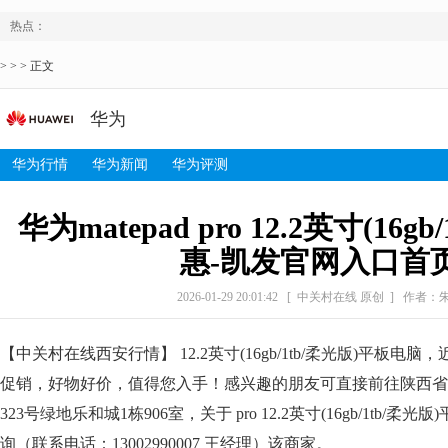
热点：
> > > 正文
华为
华为行情
华为新闻
华为评测
华为matepad pro 12.2英寸(16g
惠-凯发官网入口首
2026-01-29 20:01:42
[ 中关村在线 原创 ]
作者：
【中关村在线西安行情】 12.2英寸(16gb/1tb/柔光版)平板电脑
促销，好物好价，值得您入手！感兴趣的朋友可直接前往陕西省
323号绿地乐和城1栋906室，关于 pro 12.2英寸(16gb/1tb/
询（联系电话：13002990007 王经理）该商家。