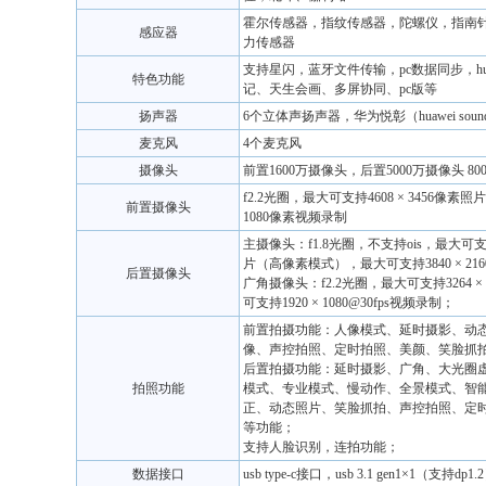
霍尔传感器，指纹传感器，陀螺仪，指南
感应器
力传感器
支持星闪，蓝牙文件传输，pc数据同步，huawe
特色功能
记、天生会画、多屏协同、pc版等
扬声器
6个立体声扬声器，华为悦彰（huawei sou
麦克风
4个麦克风
摄像头
前置1600万摄像头，后置5000万摄像头 8
f2.2光圈，最大可支持4608 × 3456像素照
前置摄像头
1080像素视频录制
主摄像头：f1.8光圈，不支持ois，最大可支持8
片（高像素模式），最大可支持3840 × 216
后置摄像头
广角摄像头：f2.2光圈，最大可支持3264 ×
可支持1920 × 1080@30fps视频录制；
前置拍摄功能：人像模式、延时摄影、动
像、声控拍照、定时拍照、美颜、笑脸抓
后置拍摄功能：延时摄影、广角、大光圈
拍照功能
模式、专业模式、慢动作、全景模式、智
正、动态照片、笑脸抓拍、声控拍照、定
等功能；
支持人脸识别，连拍功能；
数据接口
usb type-c接口，usb 3.1 gen1×1（支持dp1.