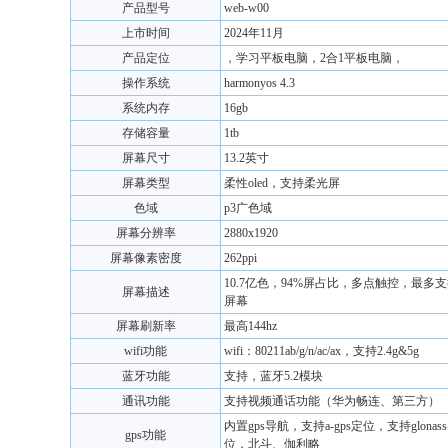
产品型号
web-w00
上市时间
2024年11月
产品定位
，学习平板电脑，2合1平板电脑，
操作系统
harmonyos 4.3
系统内存
16gb
存储容量
1tb
屏幕尺寸
13.2英寸
屏幕类型
柔性oled，支持柔光屏
色域
p3广色域
屏幕分辨率
2880x1920
屏幕像素密度
262ppi
10.7亿色，94%屏占比，多点触控，最多
屏幕描述
屏幕
屏幕刷新率
最高144hz
wifi功能
wifi：80211ab/g/n/ac/ax，支持2.4g&5g
蓝牙功能
支持，蓝牙5.2模块
通讯功能
支持视频通话功能（华为畅连、第三方）
内置gps导航，支持a-gps定位，支持glona
gps功能
位，北斗、伽利略