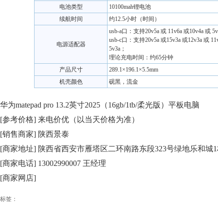
电池类型
10100mah锂电池
续航时间
约12.5小时（时间）
usb-a口：支持20v5a 或 11v6a 或10v4a 或 
usb-c口：支持20v5a 或15v3a 或12v3a 或 11v
电源适配器
5v3a；
理论充电时间：约65分钟
产品尺寸
289.1×196.1×5.5mm
机壳颜色
砚黑，流金
华为matepad pro 13.2英寸2025（16gb/1tb/柔光版）平板电脑
[参考价格] 来电价优（以当天价格为准）
[销售商家] 陕西景泰
[商家地址] 陕西省西安市雁塔区二环南路东段323号绿地乐和城1栋
[商家电话] 13002990007 王经理
[商家网店]
标签：