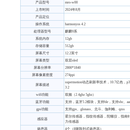
产品型号
mro-w00
上市时间
2024年8月
产品定位
操作系统
harmonyos 4.2
处理器型号
麒麟9系
系统内存
12gb
存储容量
512gb
屏幕尺寸
12.2英寸
屏幕类型
双层oled
屏幕分辨率
2800*1840
屏幕像素密度
274ppi
supermotion动态刷新率技术，10.7亿
屏幕描述
3:2
wifi功能
双频（2.4ghz 5ghz）
蓝牙功能
支持，蓝牙5.2模块，支持ble，支持sbc、aac
gps功能
支持gps、glonass、北斗、伽利略、qzss
霍尔传感器，指纹传感器，陀螺仪，指南
感应器
力传感器
扬声器
4个（8驱阵列式扬声器）