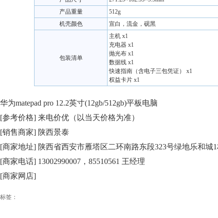
产品重量
512g
机壳颜色
宣白，流金，砚黑
主机 x1
充电器 x1
抛光布 x1
包装清单
数据线 x1
快速指南（含电子三包凭证） x1
权益卡片 x1
华为matepad pro 12.2英寸(12gb/512gb)平板电脑
[参考价格] 来电价优（以当天价格为准）
[销售商家] 陕西景泰
[商家地址] 陕西省西安市雁塔区二环南路东段323号绿地乐和城1栋
[商家电话] 13002990007，85510561 王经理
[商家网店]
标签：