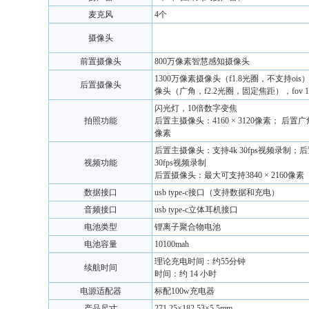
麦克风
4个
摄像头
前置摄像头
800万像素智慧感知摄像头
1300万像素摄像头（f1.8光圈，不支持ois
后置摄像头
像头（广角，f2.2光圈，固定焦距），fov 11
闪光灯，10倍数字变焦
拍照功能
后置主摄像头：4160 × 3120像素； 后置广角
像素
后置主摄像头：支持4k 30fps视频录制；后
视频功能
30fps视频录制
后置摄像头：最大可支持3840 × 2160像素
数据接口
usb type-c接口（支持数据和充电）
音频接口
usb type-c立体耳机接口
电池类型
锂离子聚合物电池
电池容量
10100mah
理论充电时间：约55分钟
续航时间
时间：约 14 小时
电源适配器
标配100w充电器
产品尺寸
271.25×182.53×5.5mm