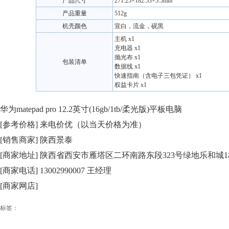
产品尺寸
271.25×182.53×5.5mm
产品重量
512g
机壳颜色
宣白，流金，砚黑
主机 x1
充电器 x1
抛光布 x1
包装清单
数据线 x1
快速指南（含电子三包凭证） x1
权益卡片 x1
华为matepad pro 12.2英寸(16gb/1tb/柔光版)平板电脑
[参考价格] 来电价优（以当天价格为准）
[销售商家] 陕西景泰
[商家地址] 陕西省西安市雁塔区二环南路东段323号绿地乐和城1栋
[商家电话] 13002990007 王经理
[商家网店]
标签：