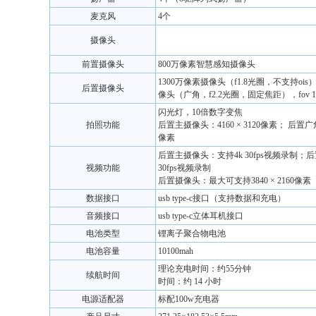
麦克风
4个
摄像头
前置摄像头
800万像素智慧感知摄像头
1300万像素摄像头（f1.8光圈，不支持ois
后置摄像头
像头（广角，f2.2光圈，固定焦距），fov 11
闪光灯，10倍数字变焦
拍照功能
后置主摄像头：4160 × 3120像素； 后置广角
像素
后置主摄像头：支持4k 30fps视频录制；后
视频功能
30fps视频录制
后置摄像头：最大可支持3840 × 2160像素
数据接口
usb type-c接口（支持数据和充电）
音频接口
usb type-c立体耳机接口
电池类型
锂离子聚合物电池
电池容量
10100mah
理论充电时间：约55分钟
续航时间
时间：约 14 小时
电源适配器
标配100w充电器