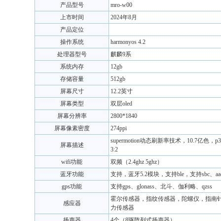
产品型号
mro-w00
上市时间
2024年8月
产品定位
操作系统
harmonyos 4.2
处理器型号
麒麟9系
系统内存
12gb
存储容量
512gb
屏幕尺寸
12.2英寸
屏幕类型
双层oled
屏幕分辨率
2800*1840
屏幕像素密度
274ppi
supermotion动态刷新率技术，10.7亿
屏幕描述
3:2
wifi功能
双频（2.4ghz 5ghz）
蓝牙功能
支持，蓝牙5.2模块，支持ble，支持sbc、aac
gps功能
支持gps、glonass、北斗、伽利略、qzss
霍尔传感器，指纹传感器，陀螺仪，指南
感应器
力传感器
扬声器
4个（8驱阵列式扬声器）