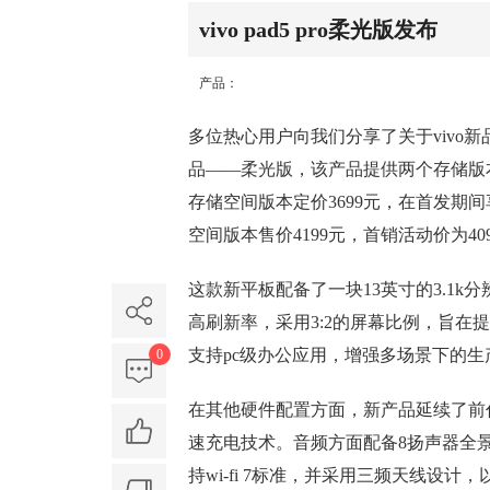
vivo pad5 pro柔光版发布
产品：
多位热心用户向我们分享了关于vivo新品
品——柔光版，该产品提供两个存储版本，起
存储空间版本定价3699元，在首发期间享
空间版本售价4199元，首销活动价为40
这款新平板配备了一块13英寸的3.1k分
高刷新率，采用3:2的屏幕比例，旨在
支持pc级办公应用，增强多场景下的生
0
在其他硬件配置方面，新产品延续了前代设
速充电技术。音频方面配备8扬声器全
持wi-fi 7标准，并采用三频天线设