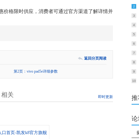
2
惠价格限时供应，消费者可通过官方渠道了解详情并
3
4
5
6
7
返回分页阅读
8
第2页：vivo pad5e详细参数
9
10
相关
推
即时更新
论
口首页-凯发k8官方旗舰