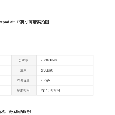
pad air 12英寸高清实拍图
分辨率
2800x1840
主频
暂无数据
存储容量
256gb
续航时间
约14小时时间
格、更优质的服务!