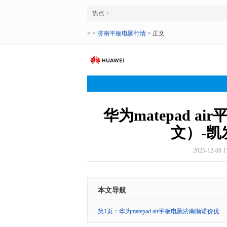
热点：
> >
济南平板电脑行情
> 正文
华为matepad 
文）-
2025-12-08 1
本文导航
第1页：华为matepad air平板电脑济南顺诺价优