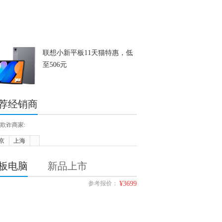
联想小新平板11天猫特惠，低
至506元
荐经销商
欺诈商家:
京
上海
板电脑
新品上市
参考报价：
¥3699