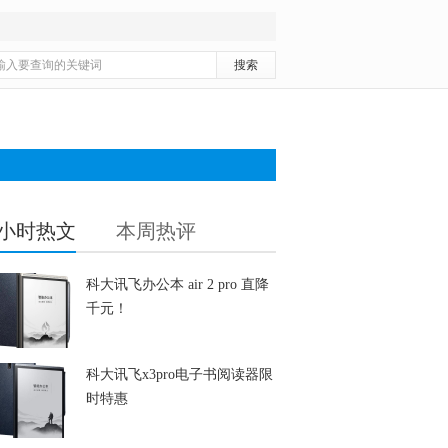
4小时热文
本周热评
科大讯飞办公本 air 2 pro 直降
千元！
科大讯飞x3pro电子书阅读器限
时特惠