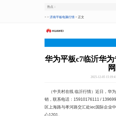
热点：
> >
济南平板电脑行情
> 正文
华为平板c7临沂华
网
2025-12-05 15:19:4
（中关村在线 临沂行情）近日，华为
销，联系电话：
15910176111 / 139699
区上海路与孝河路交汇处iec国际企业中
心1201
。