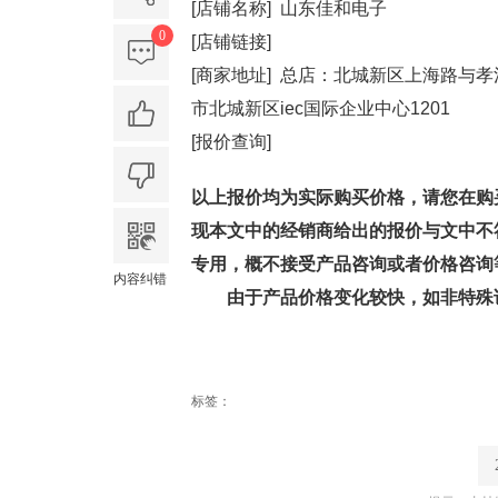
[店铺名称] 山东佳和电子
0
[店铺链接]
[商家地址] 总店：北城新区上海路与孝
市北城新区iec国际企业中心1201
[报价查询]
以上报价均为实际购买价格，请您在购
现本文中的经销商给出的报价与文中不符，请
专用，概不接受产品咨询或者价格咨询
内容纠错
由于产品价格变化较快，如非特殊说
标签：