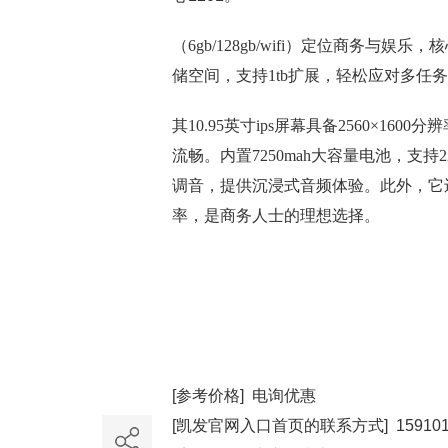
（6gb/128gb/wifi）定位商务与娱乐
储空间，支持1tb扩展，轻松应对多任
其10.95英寸ips屏幕具备2560×16
流畅。内置7250mah大容量电池，支持22
调音，提供沉浸式音频体验。此外，它还支
率，是商务人士的理想选择。
[参考价格] 电询优惠
[凯发官网入口首页的联系方式] 15910176111 