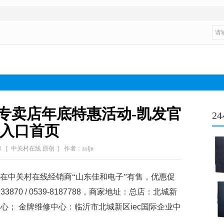
为专卖店年底特惠活动-凯发官
2
入口首页
1
[ 中关村在线 原创 ]
作者：zoljn
在中关村在线经销商“
山东佳和电子
”有售，优惠促
33870 / 0539-8187788
，商家地址：
总店：北城新
心； 金牌维修中心：临沂市北城新区iec国际企业中