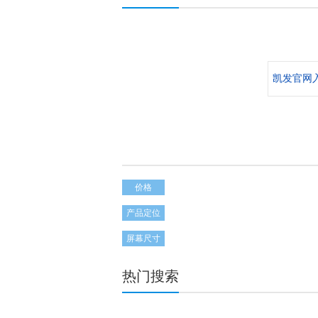
凯发官网入
价格
产品定位
屏幕尺寸
热门搜索