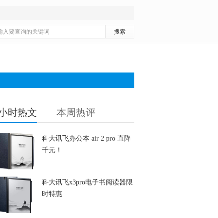
4小时热文
本周热评
科大讯飞办公本 air 2 pro 直降
千元！
科大讯飞x3pro电子书阅读器限
时特惠