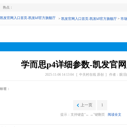
热点：
凯发官网入口首页-凯发k8官方旗舰厅
>
凯发官网入口首页-凯发k8官方旗舰厅
>
市
学而思p4详细参数-凯发官
2025-11-06 14:13:04
[ 中关村在线 原创 ]
作者：眼泪
标签：
上一页
1
提示：支持键盘“← →”键翻页
阅读全文