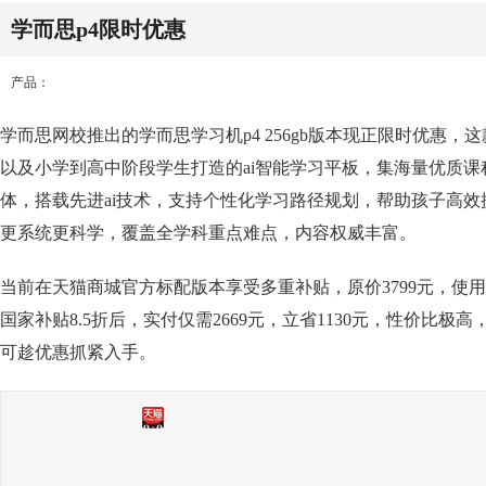
学而思p4限时优惠
产品：
学而思网校推出的学而思学习机p4 256gb版本现正限时优惠
以及小学到高中阶段学生打造的ai智能学习平板，集海量优质
体，搭载先进ai技术，支持个性化学习路径规划，帮助孩子高
更系统更科学，覆盖全学科重点难点，内容权威丰富。
当前在天猫商城官方标配版本享受多重补贴，原价3799元，使用满
国家补贴8.5折后，实付仅需2669元，立省1130元，性价比极
可趁优惠抓紧入手。