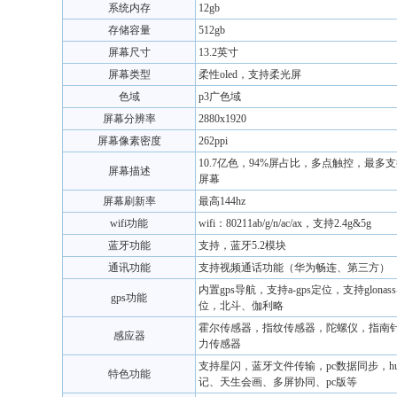
系统内存
12gb
存储容量
512gb
屏幕尺寸
13.2英寸
屏幕类型
柔性oled，支持柔光屏
色域
p3广色域
屏幕分辨率
2880x1920
屏幕像素密度
262ppi
10.7亿色，94%屏占比，多点触控，最多
屏幕描述
屏幕
屏幕刷新率
最高144hz
wifi功能
wifi：80211ab/g/n/ac/ax，支持2.4g&5g
蓝牙功能
支持，蓝牙5.2模块
通讯功能
支持视频通话功能（华为畅连、第三方）
内置gps导航，支持a-gps定位，支持glona
gps功能
位，北斗、伽利略
霍尔传感器，指纹传感器，陀螺仪，指南
感应器
力传感器
支持星闪，蓝牙文件传输，pc数据同步，huawe
特色功能
记、天生会画、多屏协同、pc版等