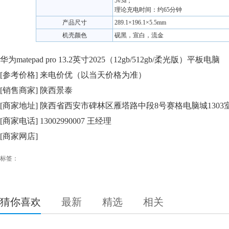
5v3a；
理论充电时间：约65分钟
产品尺寸
289.1×196.1×5.5mm
机壳颜色
砚黑，宣白，流金
华为matepad pro 13.2英寸2025（12gb/512gb/柔光版）平板电脑
[参考价格] 来电价优（以当天价格为准）
[销售商家] 陕西景泰
[商家地址] 陕西省西安市碑林区雁塔路中段8号赛格电脑城1303
[商家电话] 13002990007 王经理
[商家网店]
标签：
猜你喜欢
最新
精选
相关