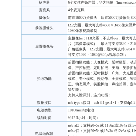
扬声器
6个立体声扬声器，华为悦彰（huawei sou
麦克风
4个麦克风
摄像头
前置1600万摄像头，后置5000万摄像头 8
f2.2光圈，最大可支持4608 × 3456像素照
前置摄像头
1080像素视频录制
主摄像头：f1.8光圈，不支持ois，最大可支持8
片（高像素模式），最大可支持3840 × 216
后置摄像头
广角摄像头：f2.2光圈，最大可支持3264 ×
可支持1920 × 1080@30fps视频录制；
前置拍摄功能：人像模式、延时摄影、动
像、声控拍照、定时拍照、美颜、笑脸抓
后置拍摄功能：延时摄影、广角、大光圈
拍照功能
模式、专业模式、慢动作、全景模式、智
正、动态照片、笑脸抓拍、声控拍照、定
等功能；
支持人脸识别，连拍功能；
数据接口
usb type-c接口，usb 3.1 gen1×1（支持dp1.
电池类型
10100mah锂电池
续航时间
约12.5小时（时间）
usb-a口：支持20v5a 或 11v6a 或10v4a 或 
usb-c口：支持20v5a 或15v3a 或12v3a 或 11v
电源适配器