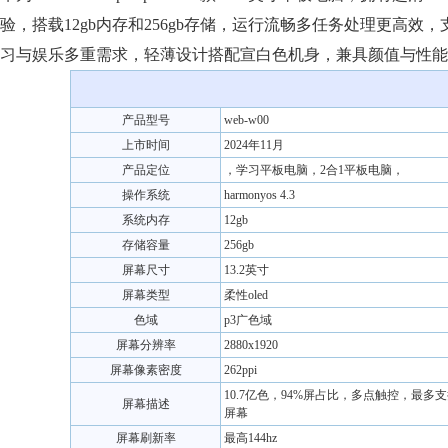
验，搭载12gb内存和256gb存储，运行流畅多任务处理更高效，
习与娱乐多重需求，轻薄设计搭配宣白色机身，兼具颜值与性能
产品型号
web-w00
上市时间
2024年11月
产品定位
，学习平板电脑，2合1平板电脑，
操作系统
harmonyos 4.3
系统内存
12gb
存储容量
256gb
屏幕尺寸
13.2英寸
屏幕类型
柔性oled
色域
p3广色域
屏幕分辨率
2880x1920
屏幕像素密度
262ppi
10.7亿色，94%屏占比，多点触控，最多
屏幕描述
屏幕
屏幕刷新率
最高144hz