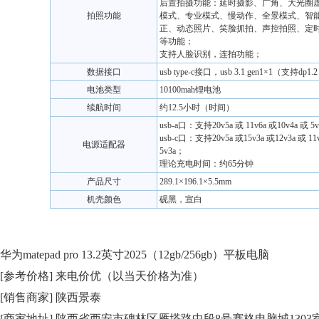
后置拍摄功能：延时摄影、广角、大光圈
拍照功能
模式、专业模式、慢动作、全景模式、智
正、动态照片、笑脸抓拍、声控拍照、定
等功能；
支持人脸识别，连拍功能；
数据接口
usb type-c接口，usb 3.1 gen1×1（支持dp1.
电池类型
10100mah锂电池
续航时间
约12.5小时（时间）
usb-a口：支持20v5a 或 11v6a 或10v4a 或 
usb-c口：支持20v5a 或15v3a 或12v3a 或 11v
电源适配器
5v3a；
理论充电时间：约65分钟
产品尺寸
289.1×196.1×5.5mm
机壳颜色
砚黑，宣白
华为matepad pro 13.2英寸2025（12gb/256gb）平板电脑
[参考价格] 来电价优（以当天价格为准）
[销售商家] 陕西景泰
[商家地址] 陕西省西安市碑林区雁塔路中段8号赛格电脑城1303