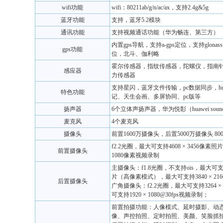
wifi功能
wifi：80211ab/g/n/ac/ax，支持2.4g&5g
蓝牙功能
支持，蓝牙5.2模块
通讯功能
支持视频通话功能（华为畅连、第三方）
内置gps导航，支持a-gps定位，支持glona
gps功能
位，北斗、伽利略
霍尔传感器，指纹传感器，陀螺仪，指南
感应器
力传感器
支持星闪，蓝牙文件传输，pc数据同步，huawe
特色功能
记、天生会画、多屏协同、pc版等
扬声器
6个立体声扬声器，华为悦彰（huawei sou
麦克风
4个麦克风
摄像头
前置1600万摄像头，后置5000万摄像头 8
f2.2光圈，最大可支持4608 × 3456像素照
前置摄像头
1080像素视频录制
主摄像头：f1.8光圈，不支持ois，最大可支持8
片（高像素模式），最大可支持3840 × 216
后置摄像头
广角摄像头：f2.2光圈，最大可支持3264 ×
可支持1920 × 1080@30fps视频录制；
前置拍摄功能：人像模式、延时摄影、动
像、声控拍照、定时拍照、美颜、笑脸抓