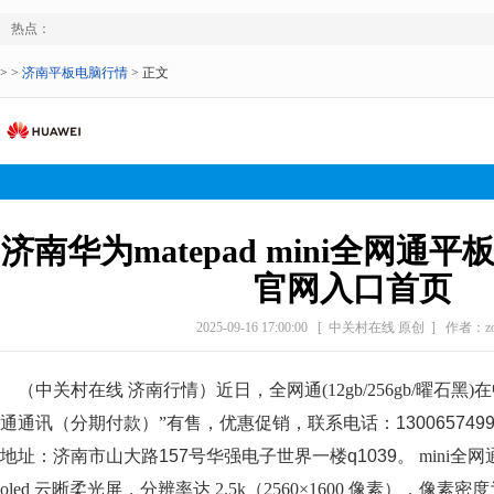
热点：
> >
济南平板电脑行情
> 正文
济南华为matepad mini全网通
官网入口首页
2025-09-16 17:00:00
[ 中关村在线 原创 ]
作者：zol
（中关村在线 济南行情）近日，全网通(12gb/256gb/曜石黑
通通讯（分期付款）
”有售，优惠促销，联系电话：
1300657499
地址：
济南市山大路157号华强电子世界一楼q1039
。
mini全网
oled 云晰柔光屏，分辨率达 2.5k（2560×1600 像素），像素密