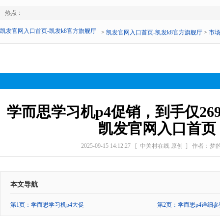
热点：
凯发官网入口首页-凯发k8官方旗舰厅
>
凯发官网入口首页-凯发k8官方旗舰厅
>
市
学而思学习机p4促销，到手仅269
凯发官网入口首页
2025-09-15 14:12:27
[ 中关村在线 原创 ]
作者：梦
本文导航
第1页：学而思学习机p4大促
第2页：学而思p4详细参