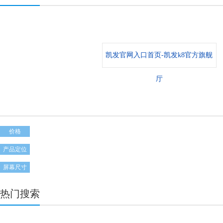
凯发官网入口首页-凯发k8官方旗舰
厅
价格
产品定位
屏幕尺寸
热门搜索