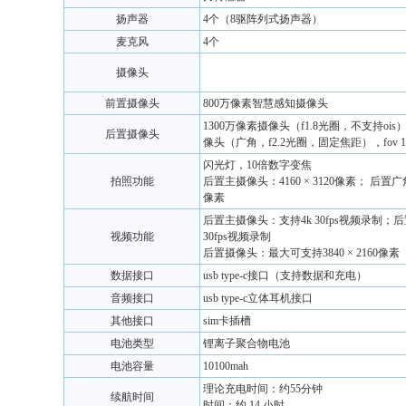
扬声器
4个（8驱阵列式扬声器）
麦克风
4个
摄像头
前置摄像头
800万像素智慧感知摄像头
1300万像素摄像头（f1.8光圈，不支持ois
后置摄像头
像头（广角，f2.2光圈，固定焦距），fov 11
闪光灯，10倍数字变焦
拍照功能
后置主摄像头：4160 × 3120像素； 后置广角
像素
后置主摄像头：支持4k 30fps视频录制；后
视频功能
30fps视频录制
后置摄像头：最大可支持3840 × 2160像素
数据接口
usb type-c接口（支持数据和充电）
音频接口
usb type-c立体耳机接口
其他接口
sim卡插槽
电池类型
锂离子聚合物电池
电池容量
10100mah
理论充电时间：约55分钟
续航时间
时间：约 14 小时