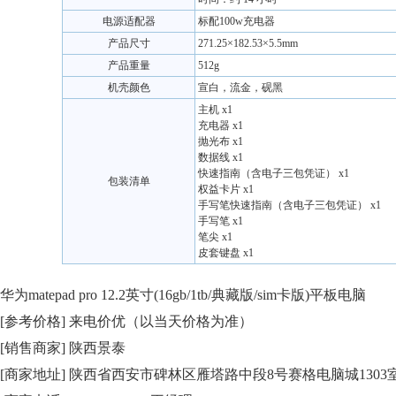
电源适配器
标配100w充电器
产品尺寸
271.25×182.53×5.5mm
产品重量
512g
机壳颜色
宣白，流金，砚黑
主机 x1
充电器 x1
抛光布 x1
数据线 x1
快速指南（含电子三包凭证） x1
包装清单
权益卡片 x1
手写笔快速指南（含电子三包凭证） x1
手写笔 x1
笔尖 x1
皮套键盘 x1
华为matepad pro 12.2英寸(16gb/1tb/典藏版/sim卡版)平板电脑
[参考价格] 来电价优（以当天价格为准）
[销售商家] 陕西景泰
[商家地址] 陕西省西安市碑林区雁塔路中段8号赛格电脑城1303