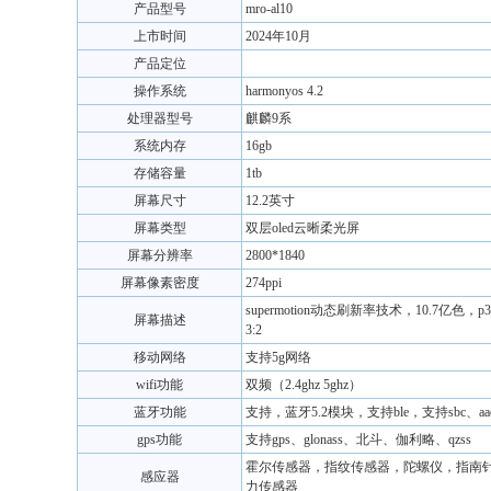
产品型号
mro-al10
上市时间
2024年10月
产品定位
操作系统
harmonyos 4.2
处理器型号
麒麟9系
系统内存
16gb
存储容量
1tb
屏幕尺寸
12.2英寸
屏幕类型
双层oled云晰柔光屏
屏幕分辨率
2800*1840
屏幕像素密度
274ppi
supermotion动态刷新率技术，10.7亿
屏幕描述
3:2
移动网络
支持5g网络
wifi功能
双频（2.4ghz 5ghz）
蓝牙功能
支持，蓝牙5.2模块，支持ble，支持sbc、aac
gps功能
支持gps、glonass、北斗、伽利略、qzss
霍尔传感器，指纹传感器，陀螺仪，指南
感应器
力传感器