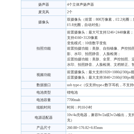
扬声器
4个立体声扬声器
麦克风
2个
双摄像头（前置：800万像素，f/2.2光圈；
摄像头
f/1.8光圈，自动对焦）
前置摄像头：最大可支持3246×2448像
支持4160×3120像素
变焦模式：10倍数字变焦
拍照功能
前置拍摄功能：美肤、自拍镜像、声控拍
影、水印、拍照静音、人脸检测；
后置拍摄功能：美肤、全景、声控拍照、
水印、拍照静音、人脸检测、文档矫正、
前置摄像头：最大支持1920×1080@30fp
视频功能
后置摄像头：最大支持3840×2160@30fp
数据接口
usb type-c（仅支持type-c数字耳机，不支持
电池类型
锂电池
电池容量
7700mah
续航时间
时间：约10小时
10v/4a充电器，兼容9v/2a或5v/2a输出
电源适配器
充）
产品尺寸
260.88×176.82×6.85mm