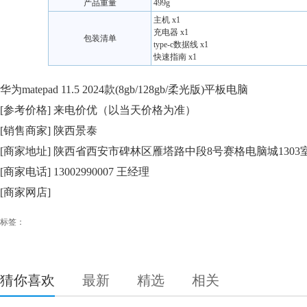
产品重量
499g
主机 x1
充电器 x1
包装清单
type-c数据线 x1
快速指南 x1
华为matepad 11.5 2024款(8gb/128gb/柔光版)平板电脑
[参考价格] 来电价优（以当天价格为准）
[销售商家] 陕西景泰
[商家地址] 陕西省西安市碑林区雁塔路中段8号赛格电脑城1303
[商家电话] 13002990007 王经理
[商家网店]
标签：
猜你喜欢
最新
精选
相关