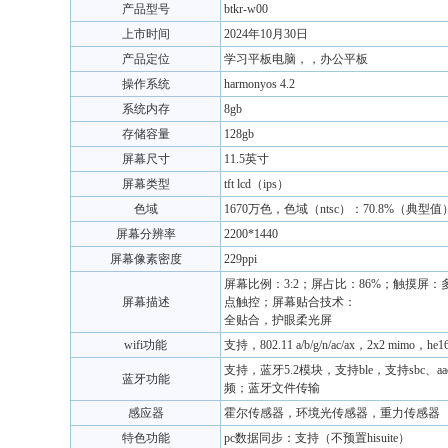
产品型号
btkr-w00
上市时间
2024年10月30日
产品定位
学习平板电脑，，办公平板
操作系统
harmonyos 4.2
系统内存
8gb
存储容量
128gb
屏幕尺寸
11.5英寸
屏幕类型
tft lcd（ips）
色域
1670万色，色域（ntsc）：70.8%（典型值
屏幕分辨率
2200*1440
屏幕像素密度
229ppi
屏幕比例：3:2；屏占比：86%；触摸屏：
屏幕描述
点触控；屏幕贴合技术：
全贴合，护眼柔光屏
wifi功能
支持，802.11 a/b/g/n/ac/ax，2x2 mimo，he1
支持，蓝牙5.2模块，支持ble，支持sbc、aa
蓝牙功能
频；蓝牙文件传输
感应器
霍尔传感器，环境光传感器，重力传感器
特色功能
pc数据同步：支持（不预置hisuite）