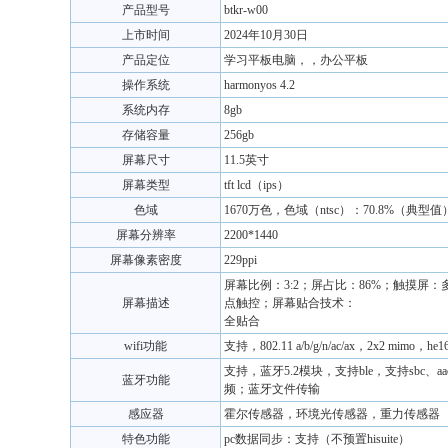
产品型号
btkr-w00
上市时间
2024年10月30日
产品定位
学习平板电脑，，办公平板
操作系统
harmonyos 4.2
系统内存
8gb
存储容量
256gb
屏幕尺寸
11.5英寸
屏幕类型
tft lcd（ips）
色域
1670万色，色域（ntsc）：70.8%（典型值
屏幕分辨率
2200*1440
屏幕像素密度
229ppi
屏幕比例：3:2；屏占比：86%；触摸屏：
屏幕描述
点触控；屏幕贴合技术：
全贴合
wifi功能
支持，802.11 a/b/g/n/ac/ax，2x2 mimo，he1
支持，蓝牙5.2模块，支持ble，支持sbc、aa
蓝牙功能
频；蓝牙文件传输
感应器
霍尔传感器，环境光传感器，重力传感器
特色功能
pc数据同步：支持（不预置hisuite）