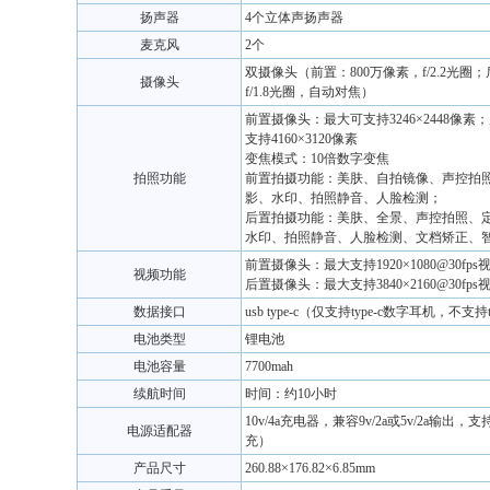
扬声器
4个立体声扬声器
麦克风
2个
双摄像头（前置：800万像素，f/2.2光圈；
摄像头
f/1.8光圈，自动对焦）
前置摄像头：最大可支持3246×2448像
支持4160×3120像素
变焦模式：10倍数字变焦
拍照功能
前置拍摄功能：美肤、自拍镜像、声控拍
影、水印、拍照静音、人脸检测；
后置拍摄功能：美肤、全景、声控拍照、
水印、拍照静音、人脸检测、文档矫正、
前置摄像头：最大支持1920×1080@30fp
视频功能
后置摄像头：最大支持3840×2160@30fp
数据接口
usb type-c（仅支持type-c数字耳机，不支持
电池类型
锂电池
电池容量
7700mah
续航时间
时间：约10小时
10v/4a充电器，兼容9v/2a或5v/2a输出
电源适配器
充）
产品尺寸
260.88×176.82×6.85mm