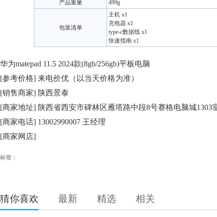
产品重量
499g
主机 x1
充电器 x1
包装清单
type-c数据线 x1
快速指南 x1
华为matepad 11.5 2024款(8gb/256gb)平板电脑
[参考价格] 来电价优（以当天价格为准）
[销售商家] 陕西景泰
[商家地址] 陕西省西安市碑林区雁塔路中段8号赛格电脑城1303
[商家电话] 13002990007 王经理
[商家网店]
标签：
猜你喜欢
最新
精选
相关