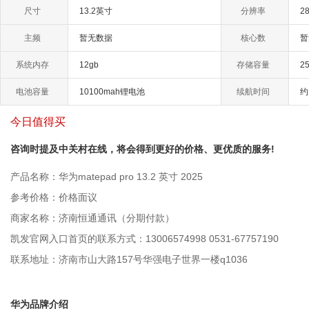
尺寸
13.2英寸
分辨率
2
主频
暂无数据
核心数
暂
系统内存
12gb
存储容量
2
电池容量
10100mah锂电池
续航时间
约
今日值得买
咨询时提及中关村在线，将会得到更好的价格、更优质的服务!
产品名称：
华为matepad pro 13.2 英寸 2025
参考价格：
价格面议
商家名称：
济南恒通通讯（分期付款）
凯发官网入口首页的联系方式：
13006574998 0531-67757190
联系地址：
济南市山大路157号华强电子世界一楼q1036
华为品牌介绍