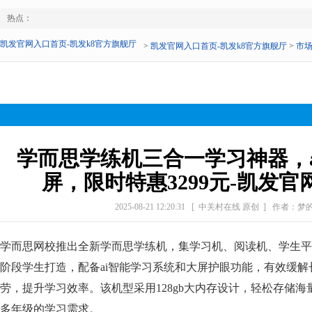
热点：
凯发官网入口首页-凯发k8官方旗舰厅
>
凯发官网入口首页-凯发k8官方旗舰厅
>
市
学而思学练机三合一学习神器，a
屏，限时特惠3299元-凯发
2025-08-21 12:20:31
[ 中关村在线 原创 ]
作者：梦
学而思网校推出全新学而思学练机，集学习机、阅读机、学生平
阶段学生打造，配备ai智能学习系统和大屏护眼功能，有效缓
劳，提升学习效率。该机型采用128gb大内存设计，轻松存储
多年级的学习需求。