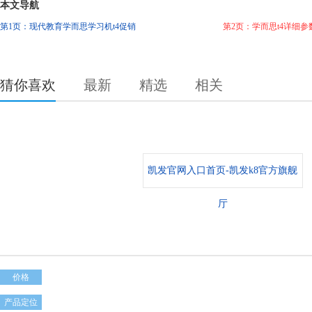
本文导航
第1页：现代教育学而思学习机t4促销
第2页：学而思t4详细参
猜你喜欢
最新
精选
相关
凯发官网入口首页-凯发k8官方旗舰
厅
价格
产品定位