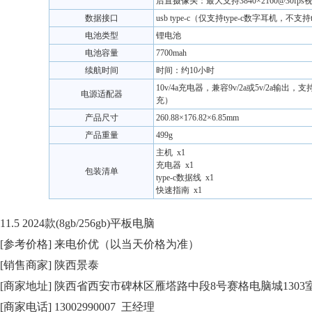
后置摄像头：最大支持3840×2160@30fp
数据接口
usb type-c（仅支持type-c数字耳机，不支持
电池类型
锂电池
电池容量
7700mah
续航时间
时间：约10小时
10v/4a充电器，兼容9v/2a或5v/2a输出
电源适配器
充）
产品尺寸
260.88×176.82×6.85mm
产品重量
499g
主机 x1
充电器 x1
包装清单
type-c数据线 x1
快速指南 x1
11.5 2024款(8gb/256gb)平板电脑
[参考价格] 来电价优（以当天价格为准）
[销售商家] 陕西景泰
[商家地址] 陕西省西安市碑林区雁塔路中段8号赛格电脑城1303
[商家电话] 13002990007 王经理