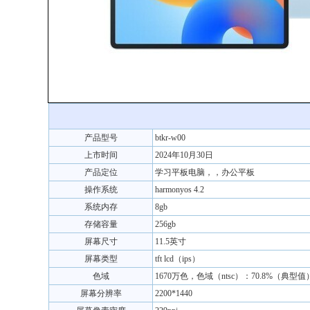
产品型号
btkr-w00
上市时间
2024年10月30日
产品定位
学习平板电脑，，办公平板
操作系统
harmonyos 4.2
系统内存
8gb
存储容量
256gb
屏幕尺寸
11.5英寸
屏幕类型
tft lcd（ips）
色域
1670万色，色域（ntsc）：70.8%（典型值
屏幕分辨率
2200*1440