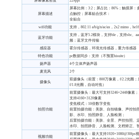
屏幕像素密度
229ppi
屏幕比例：3:2；屏占比：86%；触摸屏：
屏幕描述
点触控；屏幕贴合技术：
全贴合
wifi功能
支持，802.11 a/b/g/n/ac/ax，2x2 mimo，he1
支持，蓝牙5.2模块，支持ble，支持sbc、aa
蓝牙功能
频；蓝牙文件传输
感应器
霍尔传感器，环境光传感器，重力传感器
特色功能
pc数据同步：支持（不预置hisuite）
扬声器
4个立体声扬声器
麦克风
2个
双摄像头（前置：800万像素，f/2.2光圈；
摄像头
f/1.8光圈，自动对焦）
前置摄像头：最大可支持3246×2448像
支持4160×3120像素
变焦模式：10倍数字变焦
拍照功能
前置拍摄功能：美肤、自拍镜像、声控拍
影、水印、拍照静音、人脸检测；
后置拍摄功能：美肤、全景、声控拍照、
水印、拍照静音、人脸检测、文档矫正、
前置摄像头：最大支持1920×1080@30fp
视频功能