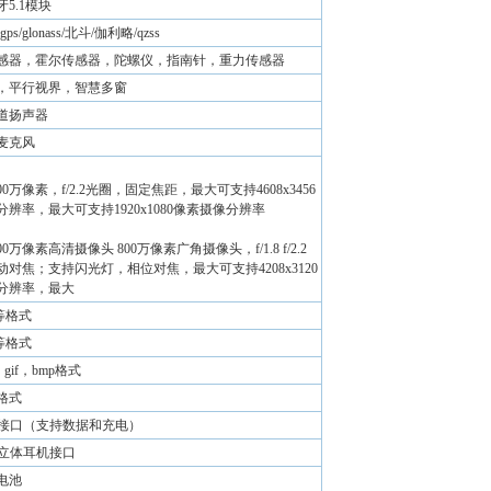
5.1模块
gps/glonass/北斗/伽利略/qzss
感器，霍尔传感器，陀螺仪，指南针，重力传感器
，平行视界，智慧多窗
道扬声器
麦克风
00万像素，f/2.2光圈，固定焦距，最大可支持4608x3456
辨率，最大可支持1920x1080像素摄像分辨率
0万像素高清摄像头 800万像素广角摄像头，f/1.8 f/2.2
对焦；支持闪光灯，相位对焦，最大可支持4208x3120
分辨率，最大
等格式
等格式
，gif，bmp格式
等格式
pe-c接口（支持数据和充电）
pe-c立体耳机接口
电池