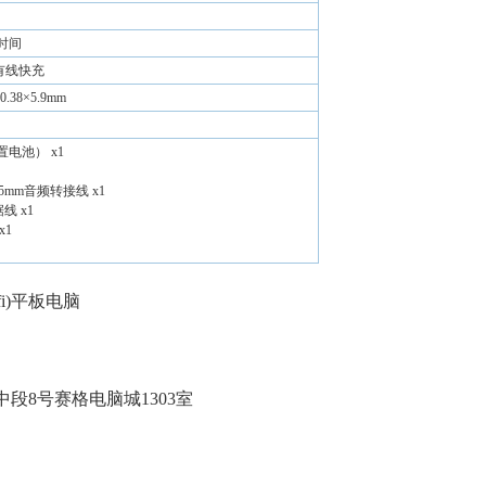
时间
有线快充
60.38×5.9mm
电池） x1
转3.5mm音频转接线 x1
据线 x1
x1
/wifi)平板电脑
）
段8号赛格电脑城1303室