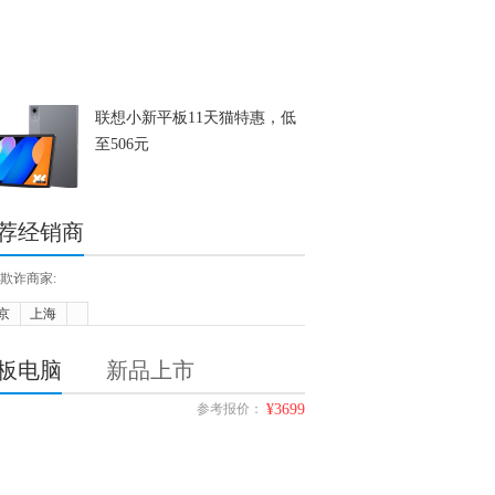
联想小新平板11天猫特惠，低
至506元
荐经销商
欺诈商家:
京
上海
板电脑
新品上市
参考报价：
¥3699