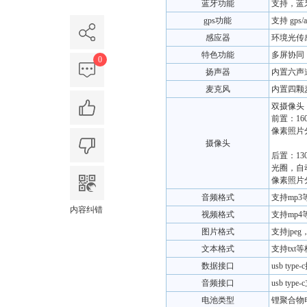
蓝牙功能
支持，蓝牙
gps功能
支持 gps/a
感应器
环境光传
特色功能
多屏协同
0
扬声器
内置六声
麦克风
内置四颗
双摄像头
前置：16
像素照片分
摄像头
后置：130
光圈，自动
像素照片
音频格式
支持mp3
内容纠错
视频格式
支持mp4
图片格式
支持jpeg
文本格式
支持txt
数据接口
usb ty
音频接口
usb ty
电池类型
锂聚合物