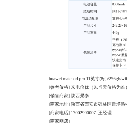
电池容量
8300mah
续航时间
约11小时
电源适配器
支持40w
产品尺寸
249.23×1
产品重量
449g
平板（内置
充电器 x1
type-c
包装清单
type-c 数
快速指南 
保修卡 x1
huawei matepad pro 11英寸(8gb/256gb
[参考价格] 来电价优（以当天价格为准
[销售商家] 陕西景泰
[商家地址] 陕西省西安市碑林区雁塔路中
[商家电话] 13002990007 王经理
[商家网店]