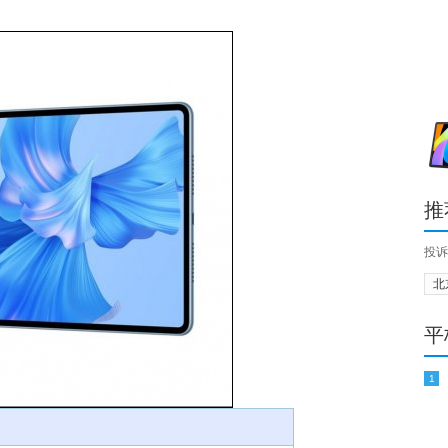
推
投诉
北
平
1