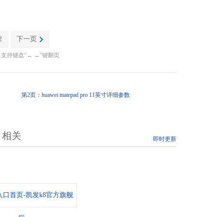
2
下一页
支持键盘“← →”键翻页
第2页：huawei matepad pro 11英寸详细参数
相关
即时更新
口首页-凯发k8官方旗舰