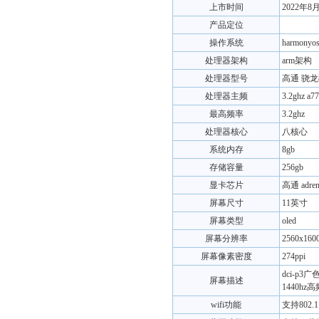
上市时间
2022年8
产品定位
操作系统
harmonyos
处理器架构
arm架构
处理器型号
高通 骁龙8
处理器主频
3.2ghz a7
最高频率
3.2ghz
处理器核心
八核心
系统内存
8gb
存储容量
256gb
显卡芯片
高通 adren
屏幕尺寸
11英寸
屏幕类型
oled
屏幕分辨率
2560x160
屏幕像素密度
274ppi
dci-p3
屏幕描述
1440hz
wifi功能
支持802.11