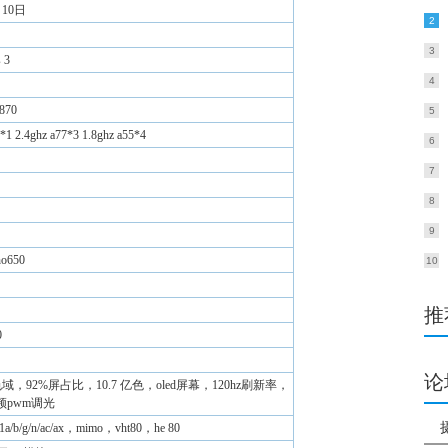
月10日
2
3
 3
4
70
5
7*1 2.4ghz a77*3 1.8ghz a55*4
6
7
8
9
o650
10
推
0
论
广色域，92%屏占比，10.7 亿色，oled屏幕，120hz刷新率，
高频pwm调光
a/b/g/n/ac/ax，mimo，vht80，he 80