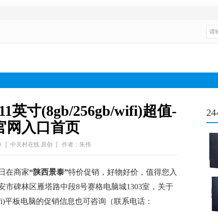
 11英寸(8gb/256gb/wifi)超值-
2
官网入口首页
0
[ 中关村在线 原创 ]
作者：朱伟
日在商家
“陕西景泰”
特价促销，好物好价，值得您入
市碑林区雁塔路中段8号赛格电脑城1303室，关于
/256gb/wifi)平板电脑的促销信息也可咨询（联系电话：