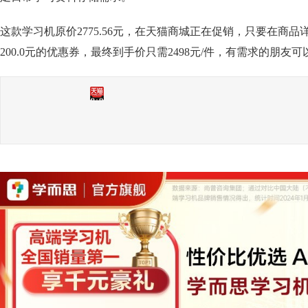
这款学习机原价2775.56元，在天猫商城正在促销，只要在商品详情
200.0元的优惠券，最终到手价只需2498元/件，有需求的朋友