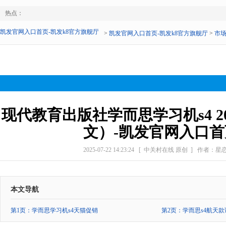
热点：
凯发官网入口首页-凯发k8官方旗舰厅
>
凯发官网入口首页-凯发k8官方旗舰厅
>
市
现代教育出版社学而思学习机s4 2
文）-凯发官网入口首
2025-07-22 14:23:24
[ 中关村在线 原创 ]
作者：星
本文导航
第1页：学而思学习机s4天猫促销
第2页：学而思s4航天