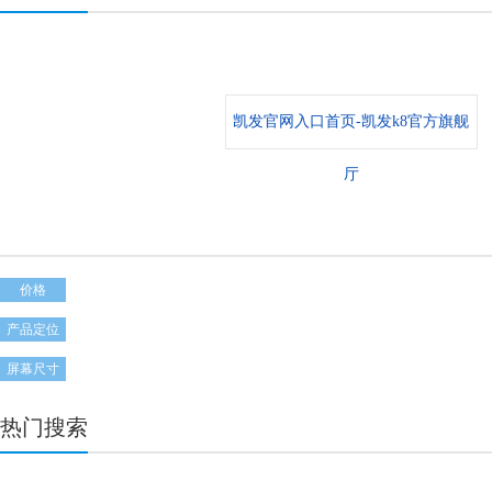
凯发官网入口首页-凯发k8官方旗舰
厅
价格
产品定位
屏幕尺寸
热门搜索