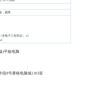
82.53×5.5mm
金，砚黑
（含电子三包凭证） x1
x1
/柔光版)平板电脑
）
段8号赛格电脑城1303室