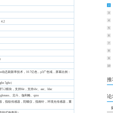
2
月
3
4
 4.2
5
6
7
8
9
0
10
motion动态刷新率技术，10.7亿色，p3广色域，屏幕比例：
推
hz 5ghz）
.2模块，支持ble，支持sbc、aac、ldac
glonass、北斗、伽利略、qzss
论
器，指纹传感器，陀螺仪，指南针，环境光传感器，重
驱阵列式扬声器）