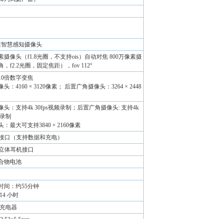
像素智慧感知摄像头
像素摄像头（f1.8光圈，不支持ois）自动对焦 800万像素摄
，f2.2光圈，固定焦距），fov 112°
10倍数字变焦
：4160 × 3120像素； 后置广角摄像头：3264 × 2448
头：支持4k 30fps视频录制；后置广角摄像头: 支持4k
频录制
：最大可支持3840 × 2160像素
pe-c接口（支持数据和充电）
pe-c立体耳机接口
合物电池
时间：约55分钟
14 小时
w充电器