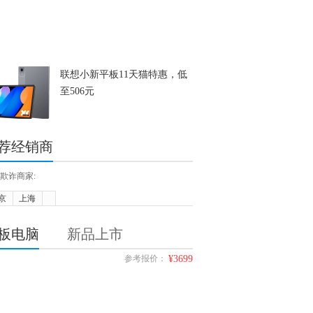
联想小新平板11天猫特惠，低
至506元
荐经销商
欺诈商家:
京
上海
板电脑
新品上市
参考报价：
¥3699