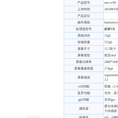
产品型号
mro-w00
上市时间
2024年8
产品定位
操作系统
harmonyos
处理器型号
麒麟9系
系统内存
12gb
存储容量
512gb
屏幕尺寸
12.2英寸
屏幕类型
双层oled
屏幕分辨率
2800*184
屏幕像素密度
274ppi
super
屏幕描述
3:2
wifi功能
双频（2.4g
蓝牙功能
支持，蓝牙5
gps功能
支持gps、
霍尔传感
感应器
力传感器
扬声器
4个（8