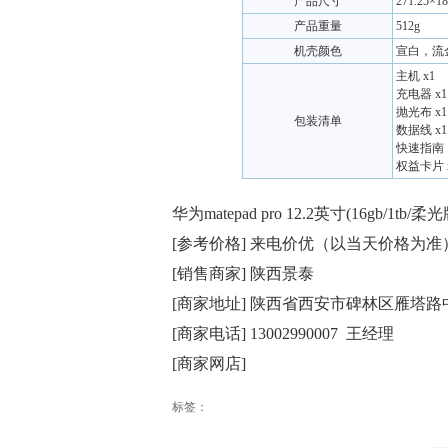
产品尺寸
271.25×1
产品重量
512g
机壳颜色
宣白，流
主机 x1
充电器 x1
抛光布 x1
包装清单
数据线 x1
快速指南
权益卡片 
华为matepad pro 12.2英寸(16gb/1tb
[参考价格] 来电价优（以当天价格为准
[销售商家] 陕西景泰
[商家地址] 陕西省西安市碑林区雁塔路中
[商家电话] 13002990007 王经理
[商家网店]
标签：