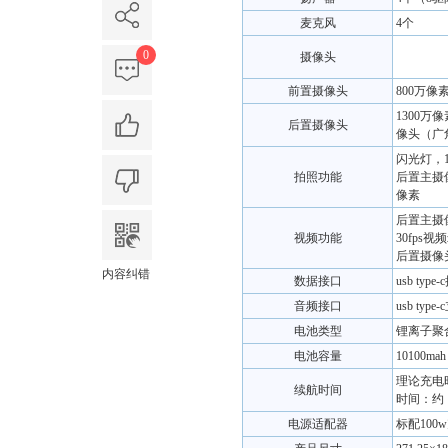
麦克风
4个
0
摄像头
前置摄像头
800万
1300万
后置摄像头
像头（广角
闪光灯，
拍照功能
后置主摄像头
像素
后置主摄像
视频功能
30fps视
后置摄像头
内容纠错
数据接口
usb ty
音频接口
usb ty
电池类型
锂离子聚
电池容量
10100mah
理论充电
续航时间
时间：约 
电源适配器
标配100