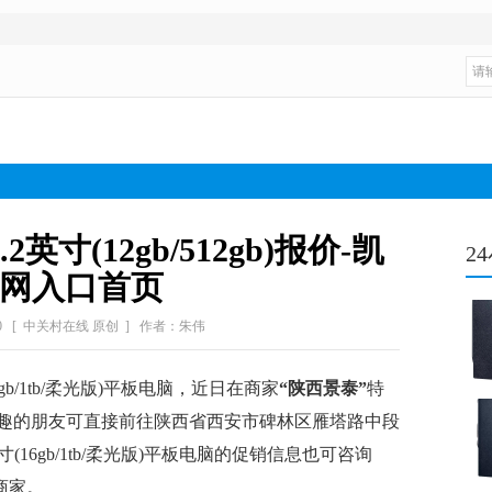
2.2英寸(12gb/512gb)报价-凯
2
网入口首页
0
[ 中关村在线 原创 ]
作者：朱伟
gb/1tb/柔光版)平板电脑，近日在商家
“陕西景泰”
特
趣的朋友可直接前往陕西省西安市碑林区雁塔路中段
2英寸(16gb/1tb/柔光版)平板电脑的促销信息也可咨询
该商家。