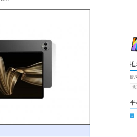
推
投诉
北
平
1