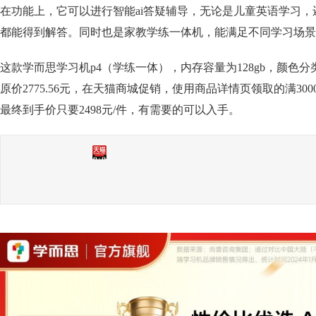
在功能上，它可以进行智能ai答疑辅导，无论是儿童英语学习
都能得到解答。同时也是家教学练一体机，能满足不同学习场景
这款学而思学习机p4（学练一体），内存容量为128gb，颜色
原价2775.56元，在天猫商城促销，使用商品详情页领取的满3000
最终到手价只要2498元/件，有需要的可以入手。