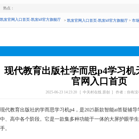
热点：
凯发官网入口首页-凯发k8官方旗舰厅
>
凯发官网入口首页-凯发k8官方旗舰厅
>
市
现代教育出版社学而思p4学习机
官网入口首页
2025-06-23 14:23:20
[ 中关村在线 原创 ]
作者：你有没
现代教育出版社的学而思学习机p4，是2025新款智能ai答疑辅
中、高中各个阶段。它是一款集多种功能于一体的大屏护眼学生
手。