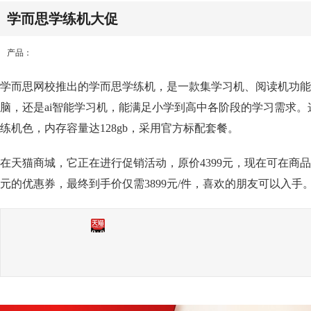
学而思学练机大促
产品：
学而思网校推出的学而思学练机，是一款集学习机、阅读机功能
脑，还是ai智能学习机，能满足小学到高中各阶段的学习需求
练机色，内存容量达128gb，采用官方标配套餐。
在天猫商城，它正在进行促销活动，原价4399元，现在可在商品详
元的优惠券，最终到手价仅需3899元/件，喜欢的朋友可以入手