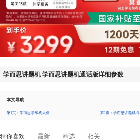
学而思讲题机 学而思讲题机通话版详细参数
本文导航
第1页：学而思学练机大促
第2页：学而思讲题机 
猜你喜欢
最新
精选
相关