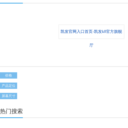
凯发官网入口首页-凯发k8官方旗舰
厅
价格
产品定位
屏幕尺寸
热门搜索