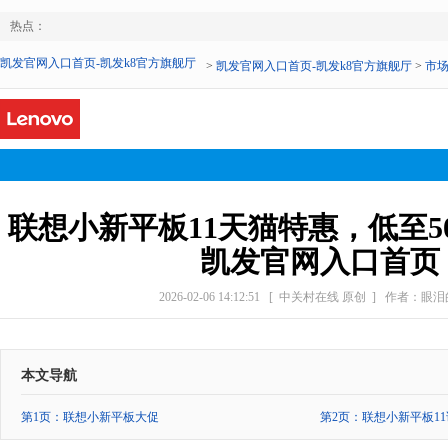
热点：
凯发官网入口首页-凯发k8官方旗舰厅
>
凯发官网入口首页-凯发k8官方旗舰厅
>
市
联想小新平板11天猫特惠，低至5
凯发官网入口首页
2026-02-06 14:12:51
[ 中关村在线 原创 ]
作者：眼泪
本文导航
第1页：联想小新平板大促
第2页：联想小新平板1