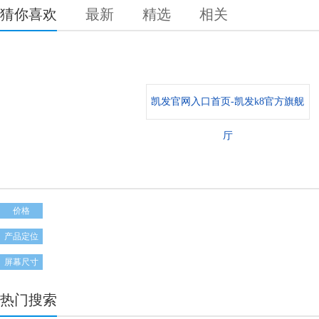
猜你喜欢
最新
精选
相关
凯发官网入口首页-凯发k8官方旗舰
厅
价格
产品定位
屏幕尺寸
热门搜索