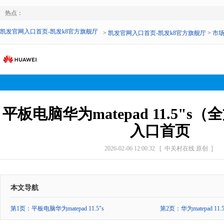
热点：
凯发官网入口首页-凯发k8官方旗舰厅
>
凯发官网入口首页-凯发k8官方旗舰厅
>
市
平板电脑华为matepad 11.5"s
入口首页
2026-02-06 12:00:32
[ 中关村在线 原创 ]
本文导航
第1页：平板电脑华为matepad 11.5"s
第2页：华为matepad 11