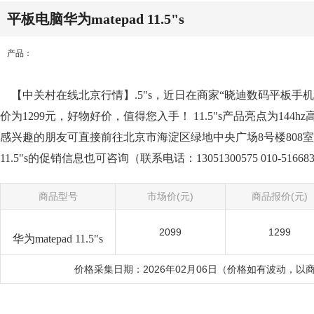
平板电脑华为matepad 11.5"s
产品：
【中关村在线北京行情】.5"s，近日在商家“晓迪数码平板手
价为1299元，好物好价，值得您入手！ 11.5"s产品亮点为144h
感兴趣的朋友可直接前往北京市海淀区绿地中央广场8号楼808室详询
11.5"s的促销信息也可咨询（联系电话：13051300575 010-5166
商品型号
市场价(元)
商品报价(元)
2099
1299
华为matepad 11.5"s
价格采集日期：2026年02月06日（价格如有波动，以