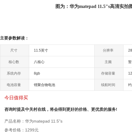
图为：华为matepad 11.5"s高清实拍
主要参数解读：
尺寸
11.5英寸
分辨率
2
核心数
八核心
主频
暂
系统内存
8gb
存储容量
1
电池容量
锂聚合物电池
续航时间
约
今日值得买
咨询时提及中关村在线，将会得到更好的价格、更优质的服务!
产品名称：
华为matepad 11.5"s
参考价格：
1299元