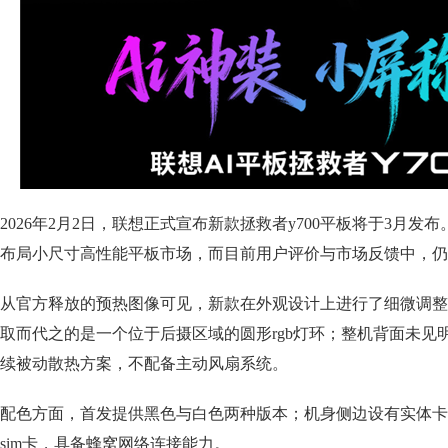
2026年2月2日，联想正式宣布新款拯救者y700平板将于3月
布局小尺寸高性能平板市场，而目前用户评价与市场反馈中，仍
从官方释放的预热图像可见，新款在外观设计上进行了细微调整
取而代之的是一个位于后摄区域的圆形rgb灯环；整机背面未见
续被动散热方案，不配备主动风扇系统。
配色方面，首发提供黑色与白色两种版本；机身侧边设有实体卡
sim卡，具备蜂窝网络连接能力。