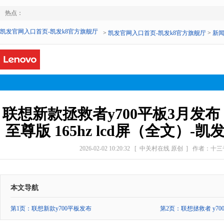
热点：
凯发官网入口首页-凯发k8官方旗舰厅
>
凯发官网入口首页-凯发k8官方旗舰厅
>
新
联想新款拯救者y700平板3月发
至尊版 165hz lcd屏（全文）-
2026-02-02 10:20:32
[ 中关村在线 原创 ]
作者：十三
本文导航
第1页：联想新款y700平板发布
第2页：联想拯救者 y70