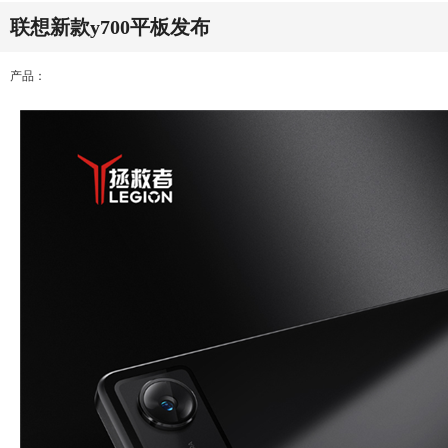
联想新款y700平板发布
产品：