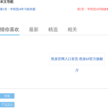
本文导航
第1页：学而思t4学习机特惠
第2页：学而思t4详细参
猜你喜欢
最新
精选
相关
凯发官网入口首页-凯发k8官方旗舰
厅
价格
产品定位