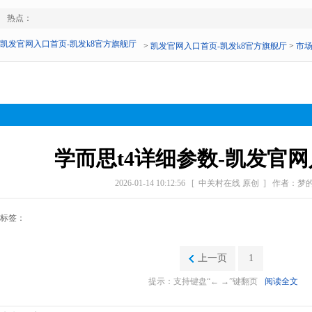
热点：
凯发官网入口首页-凯发k8官方旗舰厅
>
凯发官网入口首页-凯发k8官方旗舰厅
>
市
学而思t4详细参数-凯发官
2026-01-14 10:12:56
[ 中关村在线 原创 ]
作者：梦
标签：
上一页
1
提示：支持键盘“← →”键翻页
阅读全文