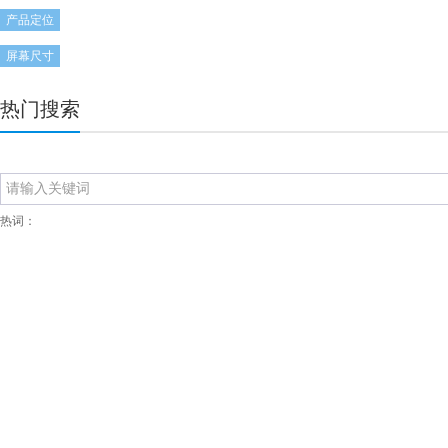
产品定位
屏幕尺寸
热门搜索
热词：